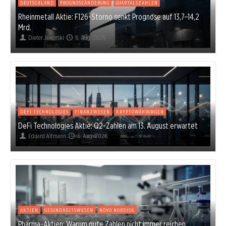
DEUTSCHLAND
PROGNOSEÄNDERUNG
QUARTALSZAHLEN
Rheinmetall Aktie: F126-Storno senkt Prognose auf 13,7–14,2
Mrd.
Dieter Jaworski
6. Aug. 2026
DEFI TECHNOLOGIES
FINANZWESEN
KRYPTOWÄHRUNGEN
DeFi Technologies Aktie: Q2-Zahlen am 13. August erwartet
Eduard Altmann
6. Aug. 2026
AKTIEN
GESUNDHEITSWESEN
NOVO NORDISK
Pharma-Aktien: Warum gute Zahlen nicht immer reichen