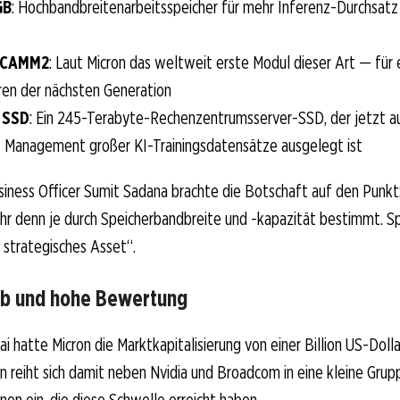
GB
: Hochbandbreitenarbeitsspeicher für mehr Inferenz-Durchsatz
OCAMM2
: Laut Micron das weltweit erste Modul dieser Art — für 
ren der nächsten Generation
 SSD
: Ein 245-Terabyte-Rechenzentrumsserver-SSD, der jetzt au
s Management großer KI-Trainingsdatensätze ausgelegt ist
siness Officer Sumit Sadana brachte die Botschaft auf den Punkt
 denn je durch Speicherbandbreite und -kapazität bestimmt. Spe
 strategisches Asset“.
lub und hohe Bewertung
i hatte Micron die Marktkapitalisierung von einer Billion US-Dolla
reiht sich damit neben Nvidia und Broadcom in eine kleine Grup