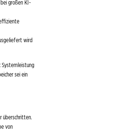
 bei großen KI-
effiziente
sgeliefert wird
: Systemleistung
icher sei ein
r überschritten.
pe von