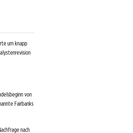
erte um knapp
alystenrevision
ndelsbeginn von
nannte Fairbanks
 Nachfrage nach