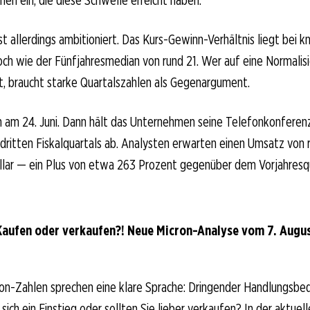
nen ein, die diese Schwelle erreicht haben.
t allerdings ambitioniert. Das Kurs-Gewinn-Verhältnis liegt bei
och wie der Fünfjahresmedian von rund 21. Wer auf eine Normalis
, braucht starke Quartalszahlen als Gegenargument.
on am 24. Juni. Dann hält das Unternehmen seine Telefonkonferen
dritten Fiskalquartals ab. Analysten erwarten einen Umsatz von 
llar — ein Plus von etwa 263 Prozent gegenüber dem Vorjahresqu
Kaufen oder verkaufen?! Neue Micron-Analyse vom 7. August
on-Zahlen sprechen eine klare Sprache: Dringender Handlungsbed
sich ein Einstieg oder sollten Sie lieber verkaufen? In der aktuell