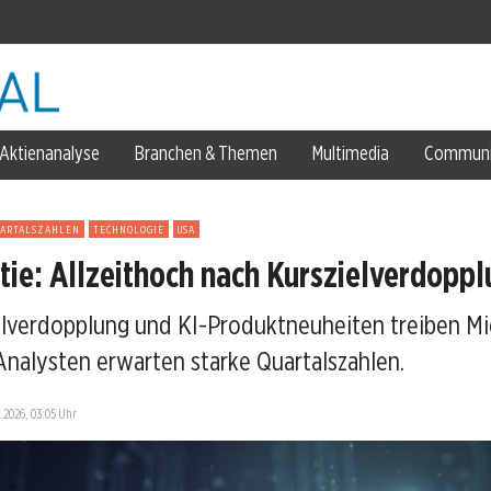
US-Armee
Aktienanalyse
Branchen & Themen
Multimedia
Communi
UARTALSZAHLEN
TECHNOLOGIE
USA
tie: Allzeithoch nach Kurszielverdopp
lverdopplung und KI-Produktneuheiten treiben Mi
-Skepsis
 Analysten erwarten starke Quartalszahlen.
.2026, 03:05 Uhr