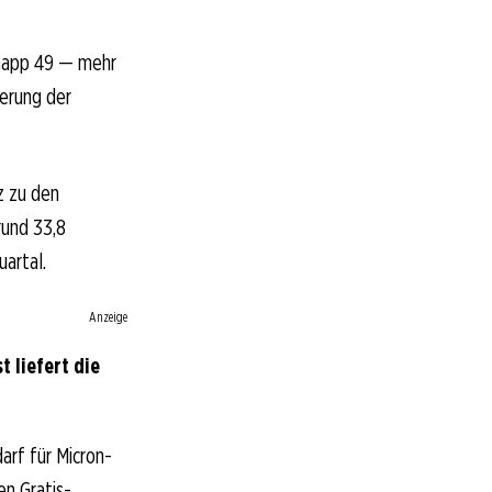
 knapp 49 — mehr
ierung der
z zu den
rund 33,8
artal.
Anzeige
 liefert die
arf für Micron-
en Gratis-