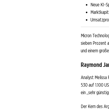
Neue KI-S
Marktkapita
Umsatzprog
Micron Technolog
sieben Prozent a
und einem großen
Raymond Jam
Analyst Melissa 
530 auf 1.100 US
ein „sehr günsti
Der Kern des Arg