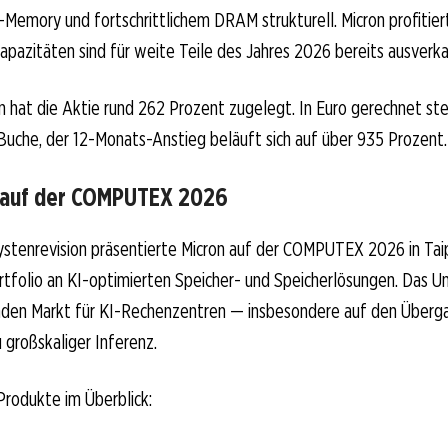
emory und fortschrittlichem DRAM strukturell. Micron profitier
apazitäten sind für weite Teile des Jahres 2026 bereits ausverka
n hat die Aktie rund 262 Prozent zugelegt. In Euro gerechnet ste
uche, der 12-Monats-Anstieg beläuft sich auf über 935 Prozent.
o auf der COMPUTEX 2026
lystenrevision präsentierte Micron auf der COMPUTEX 2026 in Tai
rtfolio an KI-optimierten Speicher- und Speicherlösungen. Das U
den Markt für KI-Rechenzentren — insbesondere auf den Überg
u großskaliger Inferenz.
Produkte im Überblick: