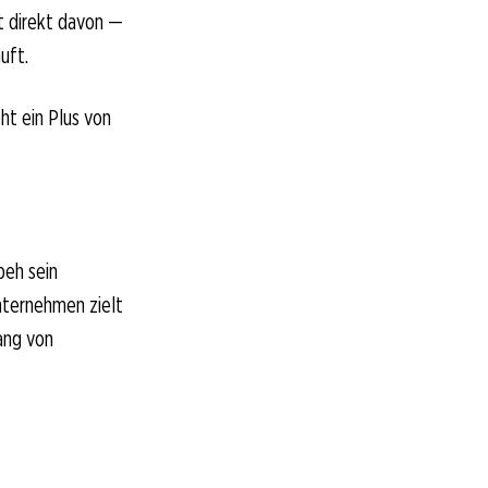
t direkt davon —
uft.
ht ein Plus von
peh sein
nternehmen zielt
ang von