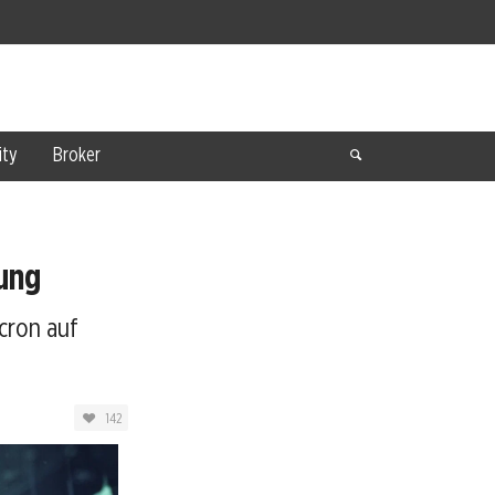
ty
Broker
lung
cron auf
142