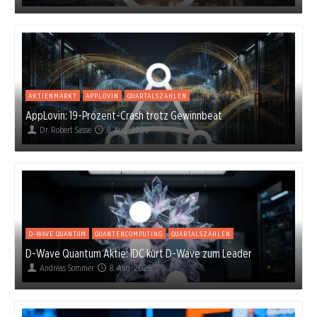
AKTIENMARKT
APPLOVIN
QUARTALSZAHLEN
AppLovin: 19-Prozent-Crash trotz Gewinnbeat
Dr. Robert Sasse
8. Aug. 2026
D-WAVE QUANTUM
QUANTENCOMPUTING
QUARTALSZAHLEN
D-Wave Quantum Aktie: IDC kürt D-Wave zum Leader
Andreas Sommer
8. Aug. 2026