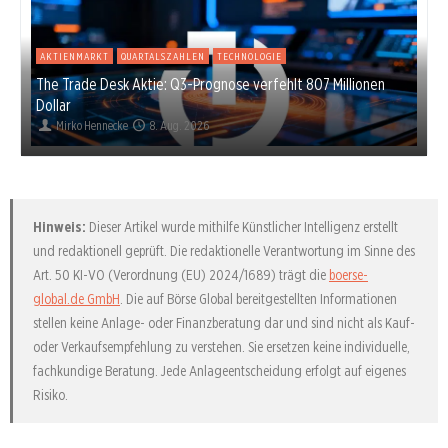
AKTIENMARKT
QUARTALSZAHLEN
TECHNOLOGIE
The Trade Desk Aktie: Q3-Prognose verfehlt 807 Millionen
Dollar
Mirko Hennecke
8. Aug. 2026
Hinweis:
Dieser Artikel wurde mithilfe Künstlicher Intelligenz erstellt
und redaktionell geprüft. Die redaktionelle Verantwortung im Sinne des
Art. 50 KI-VO (Verordnung (EU) 2024/1689) trägt die
boerse-
global.de GmbH
. Die auf Börse Global bereitgestellten Informationen
stellen keine Anlage- oder Finanzberatung dar und sind nicht als Kauf-
oder Verkaufsempfehlung zu verstehen. Sie ersetzen keine individuelle,
fachkundige Beratung. Jede Anlageentscheidung erfolgt auf eigenes
Risiko.