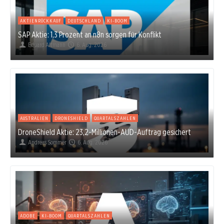
AKTIENRÜCKKAUF
DEUTSCHLAND
KI-BOOM
SAP Aktie: 1,3 Prozent an n8n sorgen für Konflikt
Eduard Altmann
6. Aug. 2026
AUSTRALIEN
DRONESHIELD
QUARTALSZAHLEN
DroneShield Aktie: 23,2-Millionen-AUD-Auftrag gesichert
Andreas Sommer
6. Aug. 2026
ADOBE
KI-BOOM
QUARTALSZAHLEN