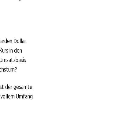
arden Dollar,
urs in den
 Umsatzbasis
achstum?
fast der gesamte
n vollem Umfang