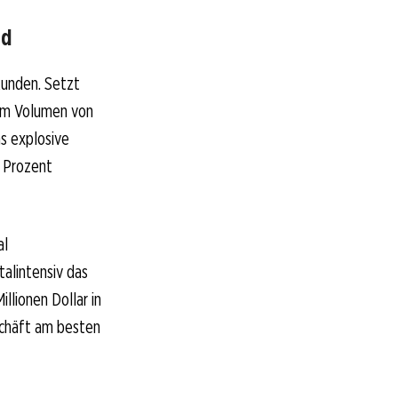
rd
kunden. Setzt
 im Volumen von
as explosive
 Prozent
al
talintensiv das
llionen Dollar in
eschäft am besten