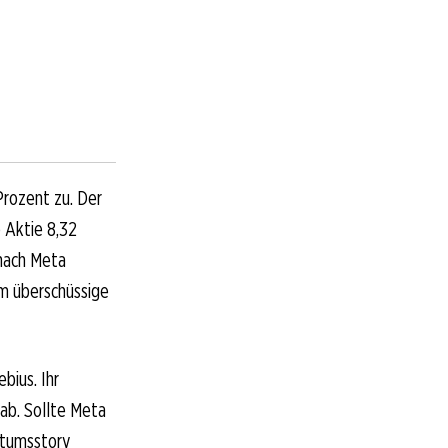
Prozent zu. Der
 Aktie 8,32
onach Meta
um überschüssige
bius. Ihr
ab. Sollte Meta
stumsstory