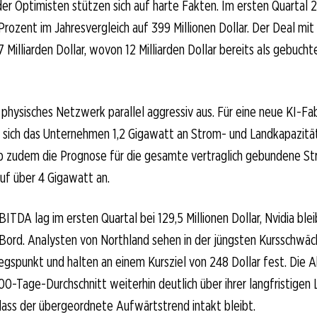
r Optimisten stützen sich auf harte Fakten. Im ersten Quartal 
ozent im Jahresvergleich auf 399 Millionen Dollar. Der Deal mit 
 Milliarden Dollar, wovon 12 Milliarden Dollar bereits als gebuch
 physisches Netzwerk parallel aggressiv aus. Für eine neue KI-Fab
 sich das Unternehmen 1,2 Gigawatt an Strom- und Landkapazität
zudem die Prognose für die gesamte vertraglich gebundene St
uf über 4 Gigawatt an.
ITDA lag im ersten Quartal bei 129,5 Millionen Dollar, Nvidia blei
Bord. Analysten von Northland sehen in der jüngsten Kursschwäc
iegspunkt und halten an einem Kursziel von 248 Dollar fest. Die A
00-Tage-Durchschnitt weiterhin deutlich über ihrer langfristigen 
dass der übergeordnete Aufwärtstrend intakt bleibt.