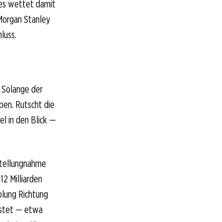
tes wettet damit
Morgan Stanley
luss.
. Solange der
ben. Rutscht die
el in den Blick —
Stellungnahme
12 Milliarden
olung Richtung
astet — etwa