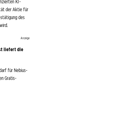
nzierten KI-
tät der Aktie für
estätigung des
wird.
Anzeige
 liefert die
arf für Nebius-
en Gratis-