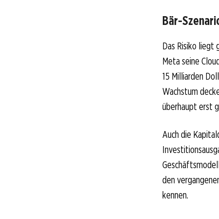
Bär-Szenari
Das Risiko liegt
Meta seine Cloud
15 Milliarden Do
Wachstum deckel
überhaupt erst g
Auch die Kapitald
Investitionsausg
Geschäftsmodell 
den vergangenen 
kennen.