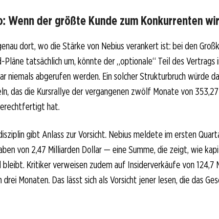
o: Wenn der größte Kunde zum Konkurrenten wi
 genau dort, wo die Stärke von Nebius verankert ist: bei den Groß
-Pläne tatsächlich um, könnte der „optionale“ Teil des Vertrags
llar niemals abgerufen werden. Ein solcher Strukturbruch würde d
n, das die Kursrallye der vergangenen zwölf Monate von 353,27
erechtfertigt hat.
isziplin gibt Anlass zur Vorsicht. Nebius meldete im ersten Quart
aben von 2,47 Milliarden Dollar — eine Summe, die zeigt, wie kapi
bleibt. Kritiker verweisen zudem auf Insiderverkäufe von 124,7 Mi
drei Monaten. Das lässt sich als Vorsicht jener lesen, die das G