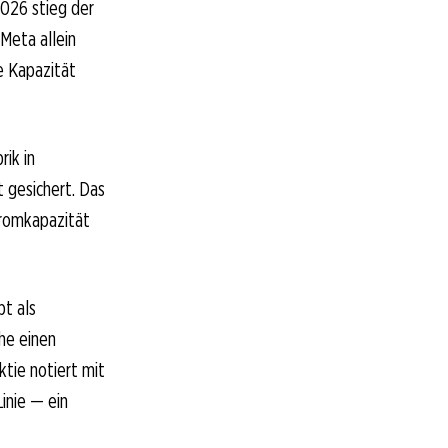
2026 stieg der
Meta allein
te Kapazität
rik in
 gesichert. Das
romkapazität
bt als
he einen
ktie notiert mit
Linie — ein