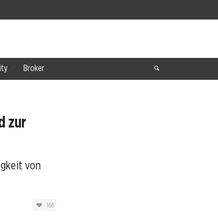
ty
Broker
d zur
gkeit von
166