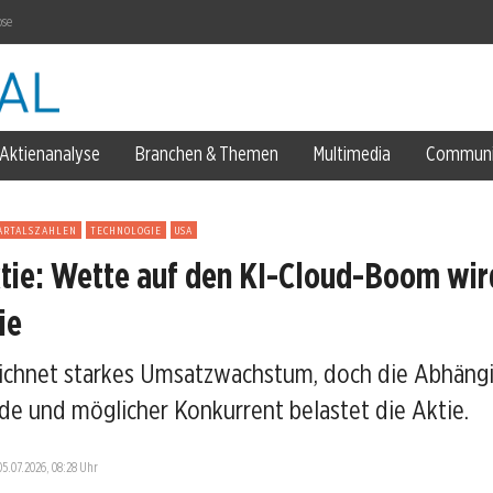
lar
Aktienanalyse
Branchen & Themen
Multimedia
Communi
ARTALSZAHLEN
TECHNOLOGIE
USA
tie: Wette auf den KI-Cloud-Boom wir
ie
ichnet starkes Umsatzwachstum, doch die Abhängi
de und möglicher Konkurrent belastet die Aktie.
ose
05.07.2026, 08:28 Uhr