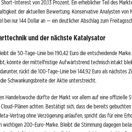
Short-Interest von 20,13 Prozent. Ein erheblicher Teil des Mark
altigkeit der aktuellen Bewertung. Konservative Analysten von 
iel bei nur 144 Dollar an — ein deutlicher Abschlag zum Freitagssch
arttechnik und der nächste Katalysator
leibt die 50-Tage-Linie bei 190,42 Euro die entscheidende Marke
ibt, könnte der mittelfristige Aufwärtstrend technisch intakt blei
darunter, rückt die 100-Tage-Linie bei 144,92 Euro als nächstes Zi
 die Schwankungsbreite der Aktie unterstreicht.
n Handelswoche dürfte der Markt vor allem auf eine offizielle 
Cloud-Plänen achten. Bestätigt sich, dass die bereits gebuchten 
eta-Vertrag ohne Verzögerung anlaufen, spricht das für eine Erh
ch wichtigen 200-Euro-Marke. Bleibt die Stimmung dagegen bel