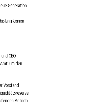
 neue Generation
bislang keinen
nt und CEO
m Amt, um den
er Vorstand
iquiditätsreserve
aufenden Betrieb