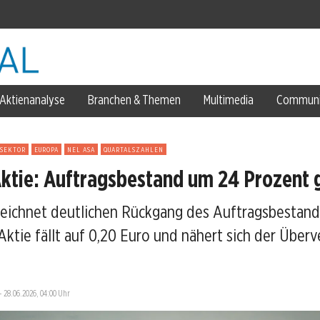
eptember
Aktienanalyse
Branchen & Themen
Multimedia
Communi
t
ESEKTOR
EUROPA
NEL ASA
QUARTALSZAHLEN
kordkurs
ktie: Auftragsbestand um 24 Prozent
eichnet deutlichen Rückgang des Auftragsbestan
ktie fällt auf 0,20 Euro und nähert sich der Überv
—
28.06.2026, 04:00 Uhr