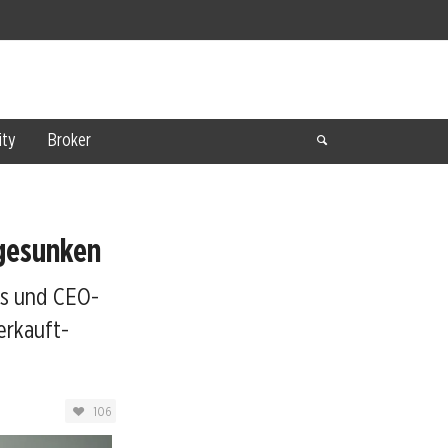
ty
Broker
 gesunken
ds und CEO-
erkauft-
106