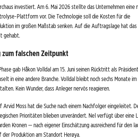
rchaus investiert. Am 6. Mai 2026 stellte das Unternehmen eine
trolyse-Plattform vor. Die Technologie soll die Kosten für die
uktion im großen Maßstab senken. Auf die Auftragslage hat das 
t gehabt.
zum falschen Zeitpunkt
 Phase gab Håkon Volldal am 15. Juni seinen Rücktritt als Präside
selt in eine andere Branche. Volldal bleibt noch sechs Monate i
alten. Kein Wunder, dass Anleger nervös reagieren.
f Arvid Moss hat die Suche nach einem Nachfolger eingeleitet. D
tegischen Prioritäten blieben unverändert. Nel verfügt über eine L
liarden Kronen — nach eigener Einschätzung ausreichend für den l
f der Produktion am Standort Herøya.