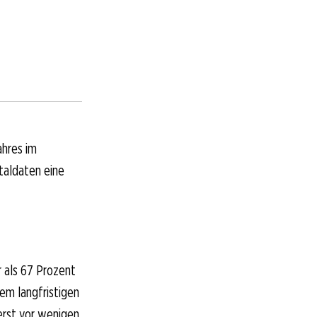
ahres im
taldaten eine
 als 67 Prozent
em langfristigen
erst vor wenigen