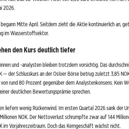
ai 2026.
egann Mitte April. Seitdem zieht die Aktie kontinuierlich an, ge
ng im Wasserstoffsektor.
hen den Kurs deutlich tiefer
nnen und -analysten bleiben trotzdem vorsichtig. Das durchschnit
OK — der Schlusskurs an der Osloer Börse betrug zuletzt 3,85 NOK
 von rund 80 Prozent gegenüber dem Analystenkonsens. Kein Wu
einer deutlichen Bewertungsprämie sprechen.
len liefern wenig Rückenwind. Im ersten Quartal 2026 sank der 
 Millionen NOK. Der Nettoverlust schrumpfte zwar auf 144 Milli
K im Vorjahreszeitraum. Doch das Kerngeschäft wächst nicht.