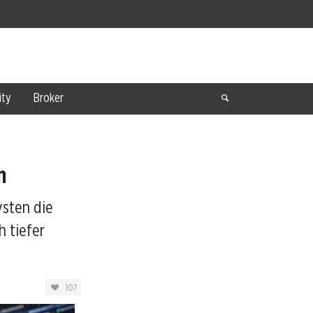
ty
Broker
n
ysten die
 tiefer
107