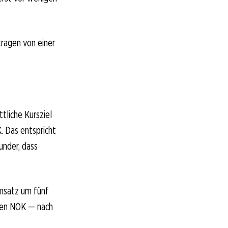
tragen von einer
tliche Kursziel
. Das entspricht
nder, dass
Umsatz um fünf
onen NOK — nach