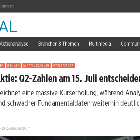
 gefordert
Aktienanalyse
Branchen & Themen
Multimedia
Communi
PA
NEL ASA
QUARTALSZAHLEN
WASSERSTOFF
se
ktie: Q2-Zahlen am 15. Juli entscheide
eichnet eine massive Kurserholung, während Anal
nd schwacher Fundamentaldaten weiterhin deutlich
—
30.05.2026, 09:30 Uhr