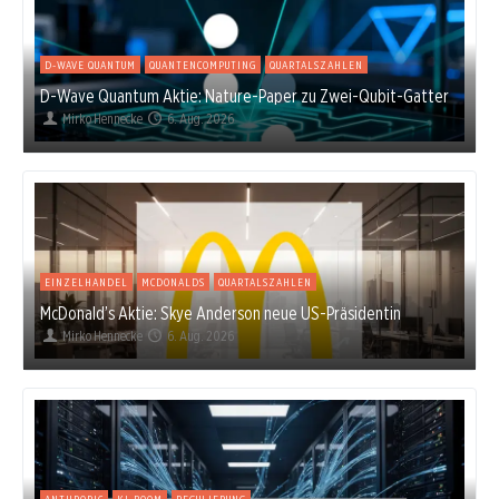
D-WAVE QUANTUM
QUANTENCOMPUTING
QUARTALSZAHLEN
D-Wave Quantum Aktie: Nature-Paper zu Zwei-Qubit-Gatter
Mirko Hennecke
6. Aug. 2026
EINZELHANDEL
MCDONALDS
QUARTALSZAHLEN
McDonald’s Aktie: Skye Anderson neue US-Präsidentin
Mirko Hennecke
6. Aug. 2026
ANTHROPIC
KI-BOOM
REGULIERUNG