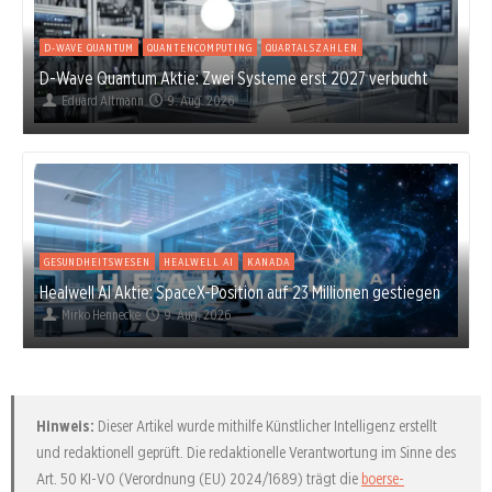
D-WAVE QUANTUM
QUANTENCOMPUTING
QUARTALSZAHLEN
D-Wave Quantum Aktie: Zwei Systeme erst 2027 verbucht
Eduard Altmann
9. Aug. 2026
GESUNDHEITSWESEN
HEALWELL AI
KANADA
Healwell AI Aktie: SpaceX-Position auf 23 Millionen gestiegen
Mirko Hennecke
9. Aug. 2026
Hinweis:
Dieser Artikel wurde mithilfe Künstlicher Intelligenz erstellt
und redaktionell geprüft. Die redaktionelle Verantwortung im Sinne des
Art. 50 KI-VO (Verordnung (EU) 2024/1689) trägt die
boerse-