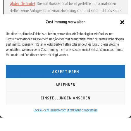
global.de GmbH
. Die auf Börse Global bereitgestellten Informationen
stellen keine Anlage- oder Finanzberatung dar und sind nicht als Kauf-
oder Verkaufsempfehlung zu verstehen. Sie ersetzen keine individuelle,
Zustimmung verwalten
fachkundige Beratung. Jede Anlageentscheidung erfolgt auf eigenes
Risiko.
Um dir ein optimales Erlebnis zu bieten, verwenden wir Technologien wie Cookies, um
Geräteinformationen zu speichern und/oder darauf zuzugreifen. Wenn du diesen Technologien
zustimmst, können wir Daten wie das Surfverhalten oder eindeutige IDs auf dieser Website
verarbeiten. Wenn du deine Zustimmung nicht erteilst oder zurückziehst, können bestimmte
Merkmale und Funktionen beeinträchtigt werden.
AKZEPTIEREN
Börse : lokal, international, global
ABLEHNEN
Erfolgreiche Börsengeschäfte bedingen vor allem drei Dinge: Verlässliche Informationen,
richtige Interpretationen und unabhängige Informationsquellen. Diese drei Bausteine sind
EINSTELLUNGEN ANSEHEN
auch die redaktionelle Leitlinie von Börse Global.
Cookie-Richtlinie
Datenschutzerklärung
Impressum
Hinter Börse Global steht ein Team von erfahrenen Finanzjournalisten, die zum Teil schon
seit Jahrzehnten Börse in all ihren Facetten leben und mit diesem Internetprojekt
interessierten Lesern und Investoren ein Angebot machen wollen, sich über spannende
Entwicklungen, Tendenzen, Chancen und Risiken von Börsen-Investments zu informieren.