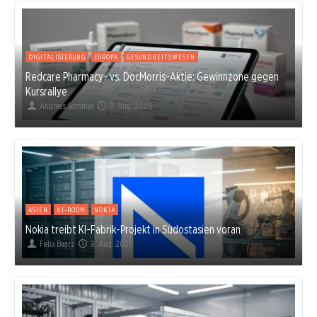
DIGITALISIERUNG
EUROPA
GESUNDHEITSWESEN
Redcare Pharmacy- vs. DocMorris-Aktie: Gewinnzone gegen
Kursrallye
Andreas Sommer
9. Aug. 2026
ASIEN
KI-BOOM
NOKIA
Nokia treibt KI-Fabrik-Projekt in Südostasien voran
Felix Baarz
9. Aug. 2026