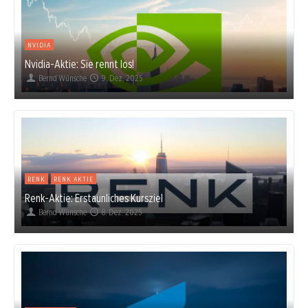
NVIDIA
Nvidia-Aktie: Sie rennt los!
Bernd Wünsche
9. Dez. 2025
RENK
RENK AKTIE
Renk-Aktie: Erstaunliches Kursziel
Bernd Wünsche
8. Dez. 2025