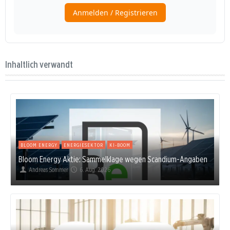
Inhaltlich verwandt
BLOOM ENERGY
ENERGIESEKTOR
KI-BOOM
Bloom Energy Aktie: Sammelklage wegen Scandium-Angaben
Andreas Sommer
6. Aug. 2026