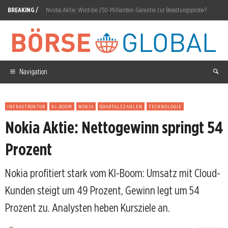
BREAKING /
Nvidia Aktie: Wird die 250-Milliarden-Garantie zur Belastungsprobe?
Commerzbank Aktie: UniCredit-Gespräche Anfang August
Circus Aktie: 66,31 Prozent Monatsverlust
TKMS Aktie: Kurs vor Entscheidung
Navigation
Eli Lilly Aktie: Q2-Umsatz 22,97 Milliarden schlägt Konsens
INFRASTRUKTUR
KI-BOOM
NOKIA
QUARTALSZAHLEN
TECHNOLOGIE
Voestalpine Aktie: Cashflow-Ziel auf 250 Millionen angehoben
Nokia Aktie: Nettogewinn springt 54
SK Hynix Aktie: Zwischen Chip-Boom und Exportfalle
Prozent
Almonty Aktie: Umsatz springt 221 Prozent
Nokia profitiert stark vom KI-Boom: Umsatz mit Cloud-
Bloom Energy Aktie: Sammelklage wegen Scandium-Angaben
Kunden steigt um 49 Prozent, Gewinn legt um 54
Siemens Energy Aktie: Gamesa kehrt seit 2022 in Gewinnzone zurück
Prozent zu. Analysten heben Kursziele an.