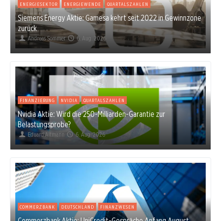
ENERGIESEKTOR
ENERGIEWENDE
QUARTALSZAHLEN
Siemens Energy Aktie: Gamesa kehrt seit 2022 in Gewinnzone
zurück
Andreas Sommer
6. Aug. 2026
FINANZIERUNG
NVIDIA
QUARTALSZAHLEN
Nvidia Aktie: Wird die 250-Milliarden-Garantie zur
Belastungsprobe?
Eduard Altmann
6. Aug. 2026
COMMERZBANK
DEUTSCHLAND
FINANZWESEN
Commerzbank Aktie: UniCredit-Gespräche Anfang August