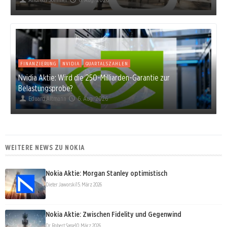
FINANZIERUNG
NVIDIA
QUARTALSZAHLEN
Nvidia Aktie: Wird die 250-Milliarden-Garantie zur
Belastungsprobe?
Eduard Altmann
6. Aug. 2026
WEITERE NEWS ZU NOKIA
Nokia Aktie: Morgan Stanley optimistisch
Dieter Jaworski
15. März 2026
Nokia Aktie: Zwischen Fidelity und Gegenwind
Dr. Robert Sasse
10. März 2026