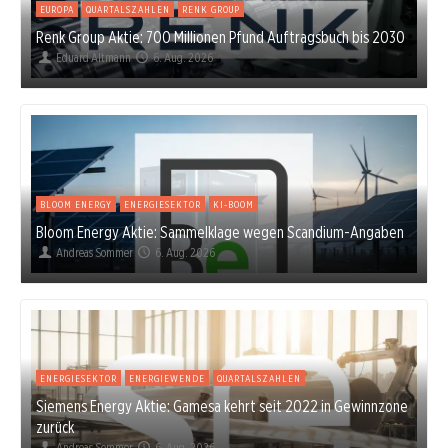
EUROPA
QUARTALSZAHLEN
RENK GROUP
Renk Group Aktie: 700 Millionen Pfund Auftragsbuch bis 2030
Eduard Altmann
6. Aug. 2026
BLOOM ENERGY
ENERGIESEKTOR
KI-BOOM
Bloom Energy Aktie: Sammelklage wegen Scandium-Angaben
Andreas Sommer
6. Aug. 2026
ENERGIESEKTOR
ENERGIEWENDE
QUARTALSZAHLEN
Siemens Energy Aktie: Gamesa kehrt seit 2022 in Gewinnzone
zurück
Andreas Sommer
6. Aug. 2026