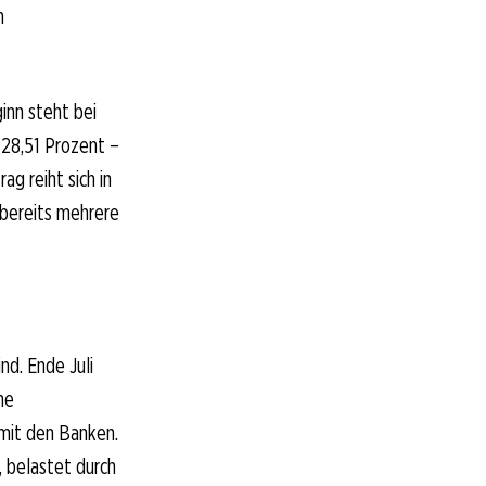
n
inn steht bei
128,51 Prozent –
ag reiht sich in
 bereits mehrere
nd. Ende Juli
he
 mit den Banken.
 belastet durch