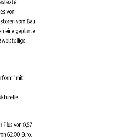
estexte.
zes von
vestoren vom Bau
gen eine geplante
zweistellige
erform“ mit
kturelle
n Plus von 0,57
on 62,00 Euro.