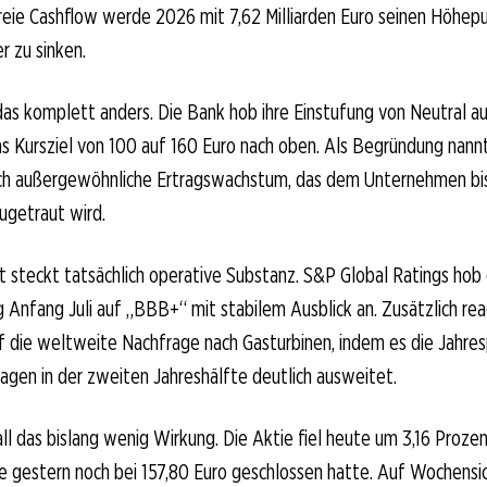
reie Cashflow werde 2026 mit 7,62 Milliarden Euro seinen Höhepu
 zu sinken.
as komplett anders. Die Bank hob ihre Einstufung von Neutral a
s Kursziel von 100 auf 160 Euro nach oben. Als Begründung nannt
ch außergewöhnliche Ertragswachstum, das dem Unternehmen bi
ugetraut wird.
t steckt tatsächlich operative Substanz. S&P Global Ratings hob 
 Anfang Juli auf „BBB+“ mit stabilem Ausblick an. Zusätzlich rea
 die weltweite Nachfrage nach Gasturbinen, indem es die Jahre
agen in der zweiten Jahreshälfte deutlich ausweitet.
ll das bislang wenig Wirkung. Die Aktie fiel heute um 3,16 Proze
e gestern noch bei 157,80 Euro geschlossen hatte. Auf Wochensi