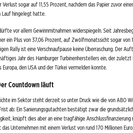
r Verlust sogar auf 11,55 Prozent, nachdem das Papier zuvor eine
 Lauf hingelegt hatte.
dürfte vor allem Gewinnmitnahmen widerspiegeln. Seit Jahresbeg
r ein Plus von 37,06 Prozent, auf Zwölfmonatssicht sogar von 
igen Rally ist eine Verschnaufpause keine Überraschung. Der Auftr
häftiges Jahr des Hamburger Turbinenherstellers ein, der zuletzt
s Europa, den USA und der Türkei vermelden konnte.
er Countdown läuft
chte im Sektor steht derzeit so unter Druck wie die von ABO Wi
 Frist ab: Ein Sanierungsgutachten bestätigt zwar die grundsätzlic
gkeit, knüpft dies aber an eine tragfähige Anschlussfinanzierung
 das Unternehmen mit einem Verlust von rund 170 Millionen Euro,