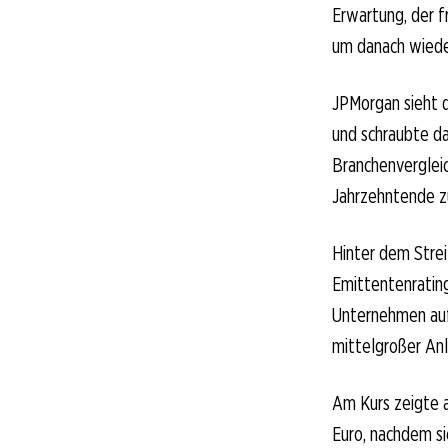
Erwartung, der f
um danach wieder
JPMorgan sieht d
und schraubte da
Branchenverglei
Jahrzehntende z
Hinter dem Strei
Emittentenrating
Unternehmen auf
mittelgroßer Anl
Am Kurs zeigte a
Euro, nachdem si