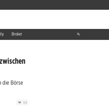
ty
Broker
zwischen
h die Börse
124