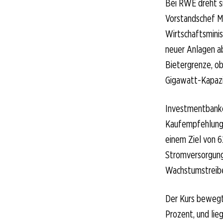
Bei RWE dreht s
Vorstandschef M
Wirtschaftsminis
neuer Anlagen ab
Bietergrenze, ob
Gigawatt-Kapazi
Investmentbanke
Kaufempfehlung m
einem Ziel von 
Stromversorgung
Wachstumstreibe
Der Kurs bewegt 
Prozent, und li