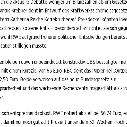
ich die aktuelle Debatte weniger um Bilanzzahlen als um Gesetz
arkus Krebber sieht im Entwurf des Kraftwerkssicherheitsgeset
terin Katherina Reiche Korrekturbedarf. Preisdeckel könnten In
schrecken, so seine Kritik – besonders scharf richtet sie sich ge
wohl RWE aufgrund früherer politischer Entscheidungen bereits 
täten stilllegen musste.
n bleiben davon unbeeindruckt konstruktiv. UBS bestätigte ihre
it einem Kursziel von 65 Euro, RBC sieht das Papier bei „Outp
62,50 Euro. Beide verweisen auf das neue Bundesgesetz zur
ssicherheit und das wachsende Rechenzentrumsgeschäft als stru
r.
sich entsprechend robust. RWE notiert aktuell bei 56,74 Euro, ei
egt damit nur noch gut acht Prozent unter dem 52-Wochen-Hoch v