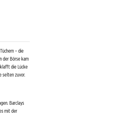
 Tüchern – die
an der Börse kam
lafft die Lücke
 selten zuvor.
agen. Barclays
es mit der