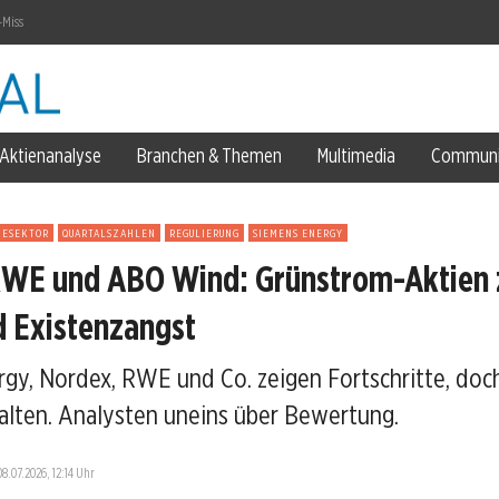
-Miss
Aktienanalyse
Branchen & Themen
Multimedia
Communi
IESEKTOR
QUARTALSZAHLEN
REGULIERUNG
SIEMENS ENERGY
RWE und ABO Wind: Grünstrom-Aktien 
ozent
d Existenzangst
ent ein
gy, Nordex, RWE und Co. zeigen Fortschritte, doc
rdopplung
halten. Analysten uneins über Bewertung.
08.07.2026, 12:14 Uhr