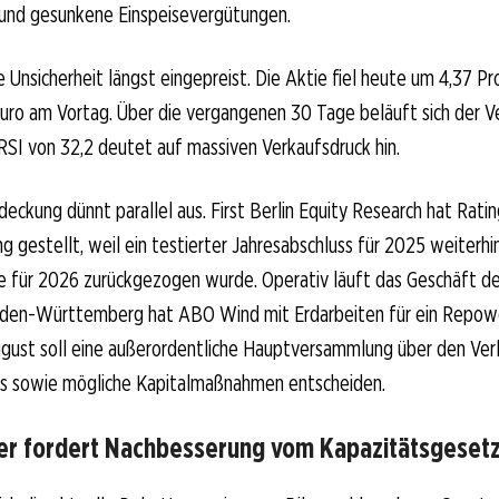
und gesunkene Einspeisevergütungen.
e Unsicherheit längst eingepreist. Die Aktie fiel heute um 4,37 P
Euro am Vortag. Über die vergangenen 30 Tage beläuft sich der Ve
RSI von 32,2 deutet auf massiven Verkaufsdruck hin.
eckung dünnt parallel aus. First Berlin Equity Research hat Ratin
g gestellt, weil ein testierter Jahresabschluss für 2025 weiterhin
 für 2026 zurückgezogen wurde. Operativ läuft das Geschäft d
Baden-Württemberg hat ABO Wind mit Erdarbeiten für ein Repow
gust soll eine außerordentliche Hauptversammlung über den Verl
ls sowie mögliche Kapitalmaßnahmen entscheiden.
r fordert Nachbesserung vom Kapazitätsgeset