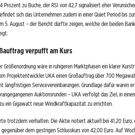
4 Prozent zu Buche, der RSI von 42,7 signalisiert eher Verunsicher
 befindet sich das Unternehmen zudem in einer Quiet Period bis zu
m 5. August – der Bericht dürfte zeigen, welche der beiden Ban
iegt.
ßauftrag verpufft am Kurs
er Größenordnung wäre in ruhigeren Marktphasen ein klarer Kurst
vom Projektentwickler UKA einen Großauftrag über 700 Megawatt,
t langfristigen Servicevereinbarungen. Grundlage dafür waren er
rangegangenen Auktionsrunden – UKA verfolgt das Ziel, in eine
 zu ein Gigawatt neue Windkraftkapazität zu errichten.
rte trotzdem verhalten. Die Aktie notiert aktuell bei 41,20 Euro,
t gegenüber dem gestrigen Schlusskurs von 42,00 Euro. Auf Woc