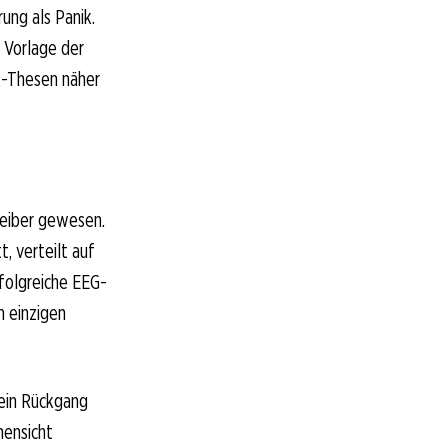
ung als Panik.
r Vorlage der
k-Thesen näher
reiber gewesen.
 verteilt auf
folgreiche EEG-
m einzigen
 ein Rückgang
hensicht