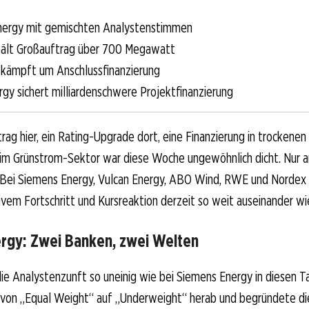
nergy mit gemischten Analystenstimmen
hält Großauftrag über 700 Megawatt
kämpft um Anschlussfinanzierung
rgy sichert milliardenschwere Projektfinanzierung
trag hier, ein Rating-Upgrade dort, eine Finanzierung in trockenen
 im Grünstrom-Sektor war diese Woche ungewöhnlich dicht. Nur 
 Bei Siemens Energy, Vulcan Energy, ABO Wind, RWE und Nordex k
vem Fortschritt und Kursreaktion derzeit so weit auseinander wie
rgy: Zwei Banken, zwei Welten
die Analystenzunft so uneinig wie bei Siemens Energy in diesen T
e von „Equal Weight“ auf „Underweight“ herab und begründete di