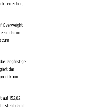
nkt erreichen,
uf Overweight
e sie das im
s zum
das langfristige
giert das
sproduktion
nt auf 152,82
cht steht damit