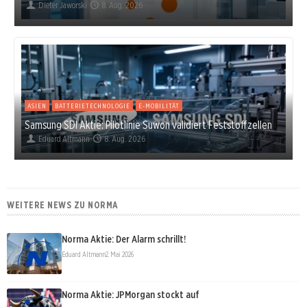
Dieter Jaworski
8. Aug. 2026
ASIEN
BATTERIETECHNOLOGIE
E-MOBILITÄT
Samsung SDI Aktie: Pilotlinie Suwon validiert Feststoffzellen
Eduard Altmann
8. Aug. 2026
WEITERE NEWS ZU NORMA
Norma Aktie: Der Alarm schrillt!
Eduard Altmann
2. Mai 2026
Norma Aktie: JPMorgan stockt auf