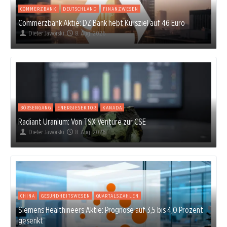
COMMERZBANK
DEUTSCHLAND
FINANZWESEN
Commerzbank Aktie: DZ Bank hebt Kursziel auf 46 Euro
Dieter Jaworski
8. Aug. 2026
BÖRSENGANG
ENERGIESEKTOR
KANADA
Radiant Uranium: Von TSX Venture zur CSE
Dieter Jaworski
8. Aug. 2026
CHINA
GESUNDHEITSWESEN
QUARTALSZAHLEN
Siemens Healthineers Aktie: Prognose auf 3,5 bis 4,0 Prozent
gesenkt