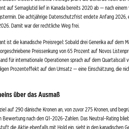
nt auf Semaglutid lief in Kanada bereits 2020 ab — nach einem
stermin. Die achtjährige Datenschutzfrist endete Anfang 2026, 
026. Damit war der rechtliche Weg frei.
nt ist die kanadische Preisregel: Sobald drei Generika auf dem Ma
vorgeschriebene Preissenkung von 65 Prozent auf Novos Listenpr
and für internationale Operationen sprach auf dem Quartalscall 
lligen Prozenteffekt auf den Umsatz — eine Einschätzung, die nic
neins über das Ausmaß
sziel auf 290 dänische Kronen an, von zuvor 275 Kronen, und begr
ten Bewertung nach den Q1-2026-Zahlen. Das Neutral-Rating bli
stuft die Aktie ebenfalls mit Hold ein, sieht in den kanadischen G