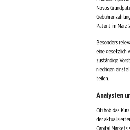
Novos Grundpate
Gebührenzahlung
Patent im März 2
Besonders releva
eine gesetzlich 
zuständige Vorst
niedrigen einste
teilen.
Analysten u
Citi hob das Kur
der aktualisier
Capital Markets 