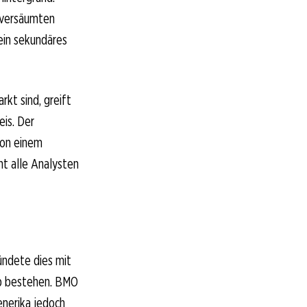
 versäumten
ein sekundäres
rkt sind, greift
eis. Der
von einem
ht alle Analysten
ündete dies mit
eb bestehen. BMO
enerika jedoch