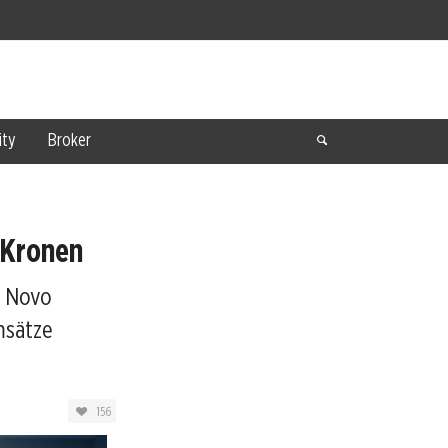
ty
Broker
0 Kronen
r Novo
msätze
156