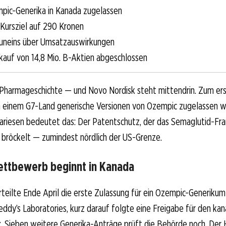
pic-Generika in Kanada zugelassen
t Kursziel auf 290 Kronen
uneins über Umsatzauswirkungen
kauf von 14,8 Mio. B-Aktien abgeschlossen
 Pharmageschichte — und Novo Nordisk steht mittendrin. Zum er
in einem G7-Land generische Versionen von Ozempic zugelassen w
riesen bedeutet das: Der Patentschutz, der das Semaglutid-Fran
 bröckelt — zumindest nördlich der US-Grenze.
ttbewerb beginnt in Kanada
teilte Ende April die erste Zulassung für ein Ozempic-Generikum
Reddy’s Laboratories, kurz darauf folgte eine Freigabe für den ka
 Sieben weitere Generika-Anträge prüft die Behörde noch. Der 