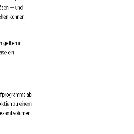
lösen — und
ehen können.
n gelten in
ise ein
aufprogramms ab.
Aktien zu einem
 Gesamtvolumen