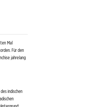
sten Mal
orden. Für den
chise jahrelang
 des indischen
nadischen
Hintergrund: