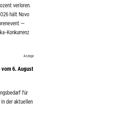
rozent verloren.
2026 hält Novo
torenevent —
ika-Konkurrenz
Anzeige
e vom 6. August
ungsbedarf für
 In der aktuellen