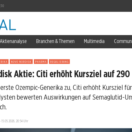
030
en
one zurück
Aktienanalyse
Branchen & Themen
Multimedia
Communi
ungsprobe?
ERIKA
NOVO NORDISK
PHARMA
REGULIERUNG
isk Aktie: Citi erhöht Kursziel auf 29
 erste Ozempic-Generika zu, Citi erhöht Kursziel fü
alysten bewerten Auswirkungen auf Semaglutid-U
en
ch.
—
15.05.2026, 20:54 Uhr