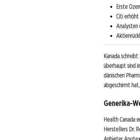
Erste Ozem
Citi erhöh
Analysten 
Aktienrück
Kanada schreibt
überhaupt sind 
dänischen Pharma
abgeschirmt hat,
Generika-We
Health Canada er
Herstellers Dr. 
Anbieter Apotex.