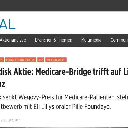
Aktienanalyse
Branchen & Themen
Multimedia
Communi
Prozent
11. August
MA
PRODUKTEINFÜHRUNG
USA
WETTBEWERB
sk Aktie: Medicare-Bridge trifft auf Li
nz
 senkt Wegovy-Preis für Medicare-Patienten, steh
Prozent
bewerb mit Eli Lillys oraler Pille Foundayo.
.2026, 09:33 Uhr