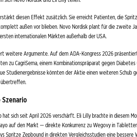
erstärkt diesen Effekt zusätzlich. Sie erreicht Patienten, die Spri
komplett außen vor blieben. Novo Nordisk plant für die zweite J
 ersten internationalen Märkten außerhalb der USA.
efert weitere Argumente. Auf dem ADA-Kongress 2026 präsentier
en zu CagriSema, einem Kombinationspräparat gegen Diabetes
e Studienergebnisse könnten der Aktie einen weiteren Schub geb
übertreffen.
e Szenario
at sich seit April 2026 verschärft. Eli Lilly brachte in diesem M
ndayo auf den Markt — direkte Konkurrenz zu Wegovy in Tablette
llys Spritze Zepbound in direkten Vergleichsstudien eine bessere