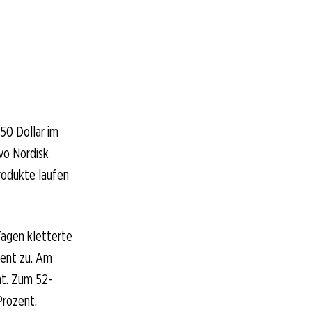
50 Dollar im
vo Nordisk
produkte laufen
Tagen kletterte
zent zu. Am
nt. Zum 52-
Prozent.