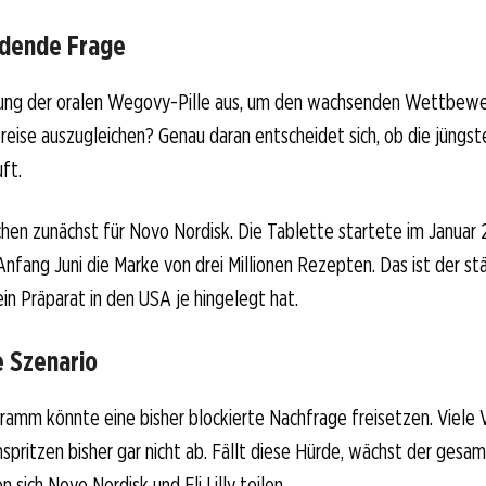
idende Frage
ung der oralen Wegovy-Pille aus, um den wachsenden Wettbewe
eise auszugleichen? Genau daran entscheidet sich, ob die jüngste
ft.
hen zunächst für Novo Nordisk. Die Tablette startete im Januar
Anfang Juni die Marke von drei Millionen Rezepten. Das ist der st
ein Präparat in den USA je hingelegt hat.
e Szenario
amm könnte eine bisher blockierte Nachfrage freisetzen. Viele 
ritzen bisher gar nicht ab. Fällt diese Hürde, wächst der gesa
n sich Novo Nordisk und Eli Lilly teilen.