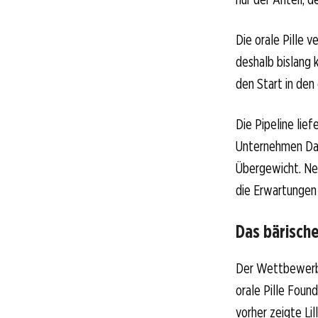
Die orale Pille v
deshalb bislang 
den Start in den
Die Pipeline li
Unternehmen Dat
Übergewicht. Neu
die Erwartungen 
Das bärisch
Der Wettbewerb h
orale Pille Fou
vorher zeigte Li