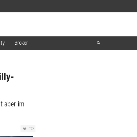
ty
Broker
lly-
t aber im
132