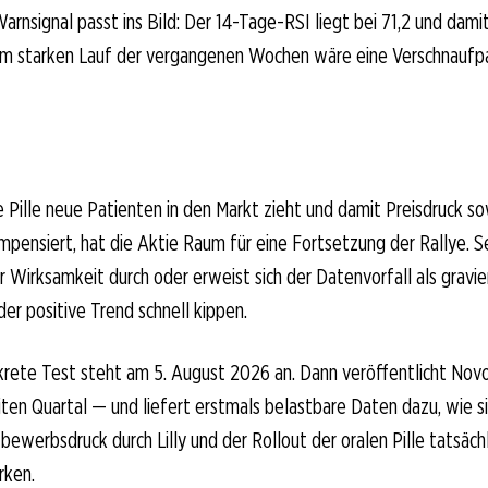
Warnsignal passt ins Bild: Der 14-Tage-RSI liegt bei 71,2 und dam
em starken Lauf der vergangenen Wochen wäre eine Verschnaufp
e Pille neue Patienten in den Markt zieht und damit Preisdruck s
nsiert, hat die Aktie Raum für eine Fortsetzung der Rallye. Set
r Wirksamkeit durch oder erweist sich der Datenvorfall als gravie
der positive Trend schnell kippen.
rete Test steht am 5. August 2026 an. Dann veröffentlicht Novo
en Quartal — und liefert erstmals belastbare Daten dazu, wie s
werbsdruck durch Lilly und der Rollout der oralen Pille tatsäch
rken.