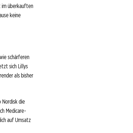
it im überkauften
ause keine
owie schärferen
zt sich Lillys
render als bisher
 Nordisk die
ich Medicare-
lich auf Umsatz