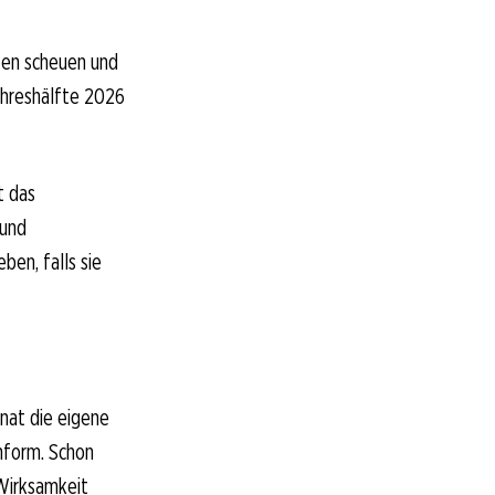
tzen scheuen und
ahreshälfte 2026
t das
 und
en, falls sie
onat die eigene
nform. Schon
 Wirksamkeit