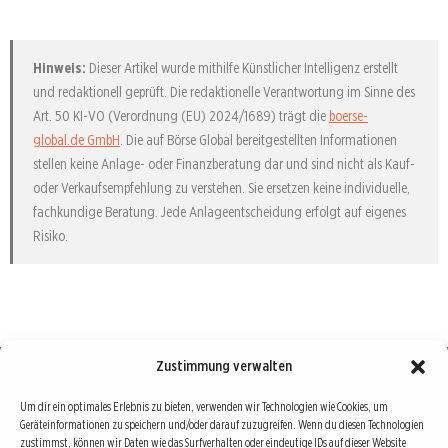
Hinweis:
Dieser Artikel wurde mithilfe Künstlicher Intelligenz erstellt
und redaktionell geprüft. Die redaktionelle Verantwortung im Sinne des
Art. 50 KI-VO (Verordnung (EU) 2024/1689) trägt die
boerse-
global.de GmbH
. Die auf Börse Global bereitgestellten Informationen
stellen keine Anlage- oder Finanzberatung dar und sind nicht als Kauf-
oder Verkaufsempfehlung zu verstehen. Sie ersetzen keine individuelle,
fachkundige Beratung. Jede Anlageentscheidung erfolgt auf eigenes
Risiko.
Zustimmung verwalten
Börse : lokal, international, global
Um dir ein optimales Erlebnis zu bieten, verwenden wir Technologien wie Cookies, um
Geräteinformationen zu speichern und/oder darauf zuzugreifen. Wenn du diesen Technologien
Erfolgreiche Börsengeschäfte bedingen vor allem drei Dinge: Verlässliche Informationen,
zustimmst, können wir Daten wie das Surfverhalten oder eindeutige IDs auf dieser Website