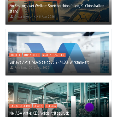
Ein Sektor, zwei Welten: Speicherchips fallen, KI-Chips halten
stand
Dieter Jaworski
6. Aug. 2026
BIOTECH
IMPFSTOFFE
QUARTALSZAHLEN
Valneva Aktie: VLA15 zeigt 73,2–74,8% Wirksamkeit
Felix Baarz
6. Aug. 2026
ENERGIESEKTOR
EUROPA
NEL ASA
Nel ASA Aktie: CEO Volldal tritt zurück