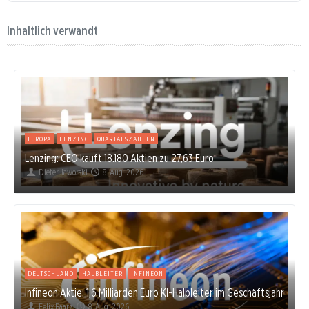
Inhaltlich verwandt
EUROPA
LENZING
QUARTALSZAHLEN
Lenzing: CEO kauft 18.180 Aktien zu 27,63 Euro
Dieter Jaworski
8. Aug. 2026
DEUTSCHLAND
HALBLEITER
INFINEON
Infineon Aktie: 1,6 Milliarden Euro KI-Halbleiter im Geschäftsjahr
Felix Baarz
8. Aug. 2026