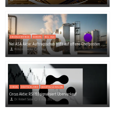
ENERGIEWENDE
EUROPA
NEL ASA
Nel ASA Aktie: Auftragsschub trifft auf offene Chefposten
Mirko Hennecke
8. Aug. 2026
CIRCUS
DEUTSCHLAND
QUARTALSZAHLEN
Circus Aktie: RSI 19,1 signalisiert Überverkauf
Dr. Robert Sasse
8. Aug. 2026