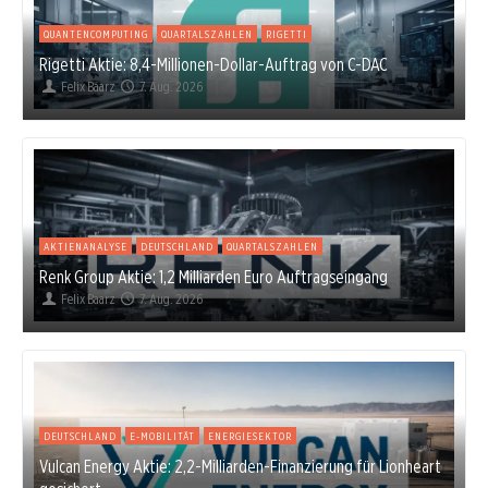
QUANTENCOMPUTING
QUARTALSZAHLEN
RIGETTI
Rigetti Aktie: 8,4-Millionen-Dollar-Auftrag von C-DAC
Felix Baarz
7. Aug. 2026
AKTIENANALYSE
DEUTSCHLAND
QUARTALSZAHLEN
Renk Group Aktie: 1,2 Milliarden Euro Auftragseingang
Felix Baarz
7. Aug. 2026
DEUTSCHLAND
E-MOBILITÄT
ENERGIESEKTOR
Vulcan Energy Aktie: 2,2-Milliarden-Finanzierung für Lionheart