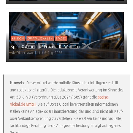
KI-BOOM
QUARTALSZAHLEN
SPACEX
SpaceX Aktie: 247 Prozent KI-Wachstum
Dieter Jaworski
6. Aug. 2026
Hinweis:
Dieser Artikel wurde mithilfe Künstlicher Intelligenz erstellt
und redaktionell geprüft. Die redaktionelle Verantwortung im Sinne des
Art. 50 KI-VO (Verordnung (EU) 2024/1689) trägt die
boerse-
global.de GmbH
. Die auf Börse Global bereitgestellten Informationen
stellen keine Anlage- oder Finanzberatung dar und sind nicht als Kauf-
oder Verkaufsempfehlung zu verstehen. Sie ersetzen keine individuelle,
fachkundige Beratung. Jede Anlageentscheidung erfolgt auf eigenes
Risiko.