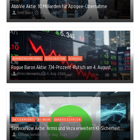
AbbVie Aktie: 10 Milliarden für Apogee-Übernahme
Felix Baarz
6. Aug. 2026
BOHRGENEHMIGUNG
EXPLORATION
KANADA
Rogue Baron Aktie: 7,14-Prozent-Rutsch am 4. August
Mirko Hennecke
6. Aug. 2026
AKTIENMARKT
KI-BOOM
QUARTALSZAHLEN
ServiceNow Aktie: Armis und Veza erweitern KI-Sicherheit
Andreas Sommer
6. Aug. 2026