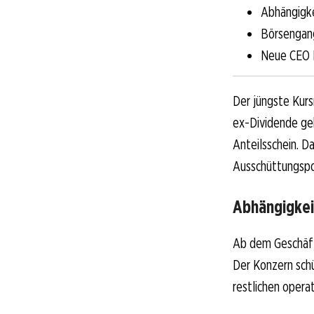
Abhängigk
Börsengang
Neue CEO 
Der jüngste Kurs
ex-Dividende geh
Anteilsschein. D
Ausschüttungspol
Abhängigkei
Ab dem Geschäft
Der Konzern schü
restlichen opera