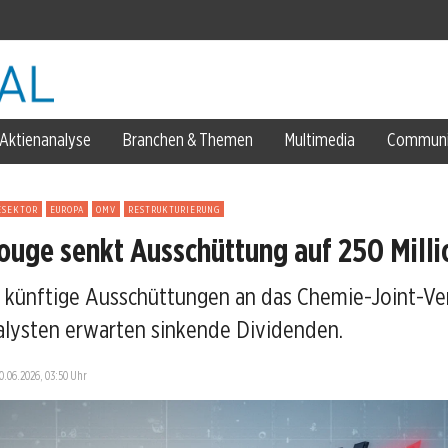
Aktienanalyse
Branchen & Themen
Multimedia
Communi
lue-Rally
ESEKTOR
EUROPA
OMV
RESTRUKTURIERUNG
uge senkt Ausschüttung auf 250 Milli
 künftige Ausschüttungen an das Chemie-Joint-Ve
lysten erwarten sinkende Dividenden.
10.06.2026, 03:50 Uhr