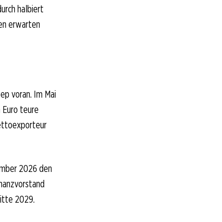
urch halbiert
ten erwarten
p voran. Im Mai
n Euro teure
Nettoexporteur
ember 2026 den
inanzvorstand
Mitte 2029.