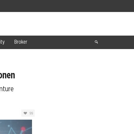
ty
Broker
onen
nture
99