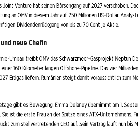
 Joint Venture hat seinen Börsengang auf 2027 verschoben. Dad
ttung an OMV in diesem Jahr auf 250 Millionen US-Dollar. Analys
nftigen Dividendenrückgang von bis zu 70 Cent je Aktie.
 und neue Chefin
emie-Umbau treibt OMV das Schwarzmeer-Gasprojekt Neptun Dee
 einer 160 Kilometer langen Offshore-Pipeline. Das vier Milliarde
2027 Erdgas liefern. Rumänien steigt damit voraussichtlich zum 
fetage gibt es Bewegung. Emma Delaney übernimmt am 1. Sept
. Sie ist die erste Frau an der Spitze eines ATX-Unternehmens. F
rückt zum stellvertretenden CEO auf. Sein Vertrag läuft nun bis 