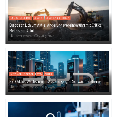
ENERGIESEKTOR
EUROPA
EUROPEAN LITHIUM
European Lithium Aktie: Änderungsvereinbarung mit Critical
Metals am 3. Juli
Dieter Jaworski
7. Aug. 2026
AUTOMOBILSEKTOR
BYD
CHINA
BYD Aktie: Wachstum im Ausland gegen Schwäche daheim
Dr. Robert Sasse
7. Aug. 2026