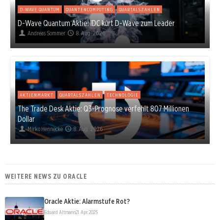
D-WAVE QUANTUM
QUANTENCOMPUTING
QUARTALSZAHLEN
D-Wave Quantum Aktie: IDC kürt D-Wave zum Leader
Andreas Sommer
8. Aug. 2026
AKTIENMARKT
QUARTALSZAHLEN
TECHNOLOGIE
The Trade Desk Aktie: Q3-Prognose verfehlt 807 Millionen
Dollar
Mirko Hennecke
8. Aug. 2026
WEITERE NEWS ZU ORACLE
Oracle Aktie: Alarmstufe Rot?
Eduard Altmann
21. Apr. 2025