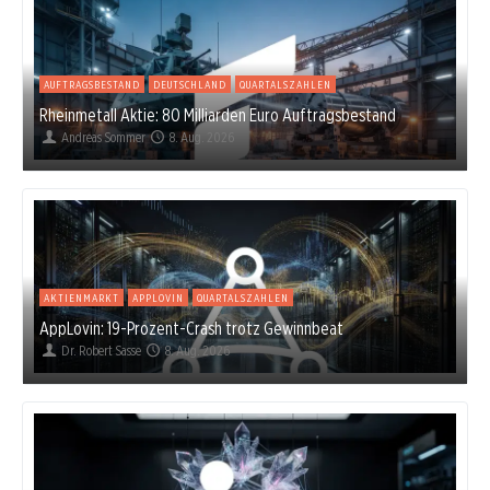
AUFTRAGSBESTAND
DEUTSCHLAND
QUARTALSZAHLEN
Rheinmetall Aktie: 80 Milliarden Euro Auftragsbestand
Andreas Sommer
8. Aug. 2026
AKTIENMARKT
APPLOVIN
QUARTALSZAHLEN
AppLovin: 19-Prozent-Crash trotz Gewinnbeat
Dr. Robert Sasse
8. Aug. 2026