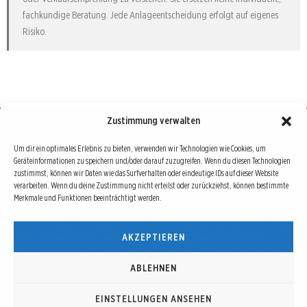
fachkundige Beratung. Jede Anlageentscheidung erfolgt auf eigenes
Risiko.
Zustimmung verwalten
Börse : lokal, international, global
Um dir ein optimales Erlebnis zu bieten, verwenden wir Technologien wie Cookies, um
Geräteinformationen zu speichern und/oder darauf zuzugreifen. Wenn du diesen Technologien
Erfolgreiche Börsengeschäfte bedingen vor allem drei Dinge: Verlässliche Informationen,
zustimmst, können wir Daten wie das Surfverhalten oder eindeutige IDs auf dieser Website
richtige Interpretationen und unabhängige Informationsquellen. Diese drei Bausteine sind
verarbeiten. Wenn du deine Zustimmung nicht erteilst oder zurückziehst, können bestimmte
Merkmale und Funktionen beeinträchtigt werden.
auch die redaktionelle Leitlinie von Börse Global.
Hinter Börse Global steht ein Team von erfahrenen Finanzjournalisten, die zum Teil schon
AKZEPTIEREN
seit Jahrzehnten Börse in all ihren Facetten leben und mit diesem Internetprojekt
interessierten Lesern und Investoren ein Angebot machen wollen, sich über spannende
Entwicklungen, Tendenzen, Chancen und Risiken von Börsen-Investments zu informieren.
ABLEHNEN
EINSTELLUNGEN ANSEHEN