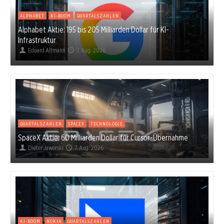
ALPHABET
KI-BOOM
QUARTALSZAHLEN
Alphabet Aktie: 195 bis 205 Milliarden Dollar für KI-
Infrastruktur
Eduard Altmann
7. Aug. 2026
QUARTALSZAHLEN
SPACEX
TECHNOLOGIE
SpaceX Aktie: 60 Milliarden Dollar für Cursor-Übernahme
Dieter Jaworski
7. Aug. 2026
KI-BOOM
NOKIA
QUARTALSZAHLEN