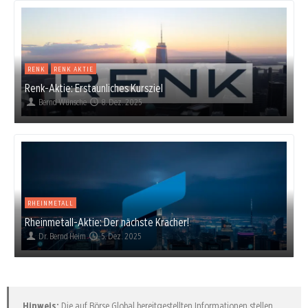
RENK
RENK AKTIE
Renk-Aktie: Erstaunliches Kursziel
Bernd Wünsche
8. Dez. 2025
RHEINMETALL
Rheinmetall-Aktie: Der nächste Kracher!
Dr. Bernd Heim
5. Dez. 2025
Hinweis:
Die auf Börse Global bereitgestellten Informationen stellen