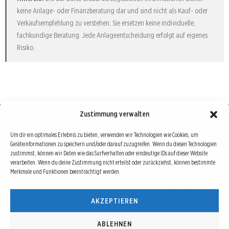
keine Anlage- oder Finanzberatung dar und sind nicht als Kauf- oder
Verkaufsempfehlung zu verstehen. Sie ersetzen keine individuelle,
fachkundige Beratung. Jede Anlageentscheidung erfolgt auf eigenes
Risiko.
Zustimmung verwalten
Börse : lokal, international, global
Um dir ein optimales Erlebnis zu bieten, verwenden wir Technologien wie Cookies, um
Geräteinformationen zu speichern und/oder darauf zuzugreifen. Wenn du diesen Technologien
Erfolgreiche Börsengeschäfte bedingen vor allem drei Dinge: Verlässliche Informationen,
zustimmst, können wir Daten wie das Surfverhalten oder eindeutige IDs auf dieser Website
richtige Interpretationen und unabhängige Informationsquellen. Diese drei Bausteine sind
verarbeiten. Wenn du deine Zustimmung nicht erteilst oder zurückziehst, können bestimmte
auch die redaktionelle Leitlinie von Börse Global.
Merkmale und Funktionen beeinträchtigt werden.
Hinter Börse Global steht ein Team von erfahrenen Finanzjournalisten, die zum Teil schon
AKZEPTIEREN
seit Jahrzehnten Börse in all ihren Facetten leben und mit diesem Internetprojekt
interessierten Lesern und Investoren ein Angebot machen wollen, sich über spannende
Entwicklungen, Tendenzen, Chancen und Risiken von Börsen-Investments zu informieren.
ABLEHNEN