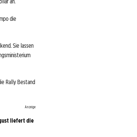
llar an.
empo die
kend. Sie lassen
ngsministerium
ie Rally Bestand
Anzeige
ust liefert die