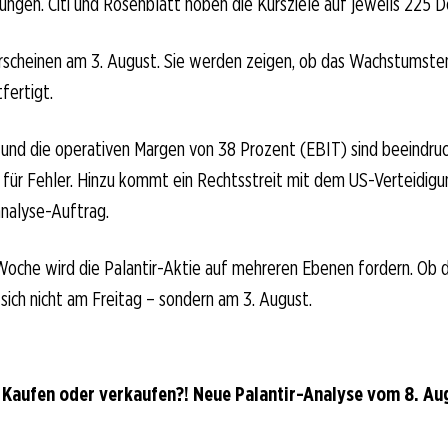
ngen. Citi und Rosenblatt hoben die Kursziele auf jeweils 225 Do
rscheinen am 3. August. Sie werden zeigen, ob das Wachstumst
fertigt.
und die operativen Margen von 38 Prozent (EBIT) sind beeindruc
für Fehler. Hinzu kommt ein Rechtsstreit mit dem US-Verteidigu
nalyse-Auftrag.
che wird die Palantir-Aktie auf mehreren Ebenen fordern. Ob d
 sich nicht am Freitag – sondern am 3. August.
: Kaufen oder verkaufen?! Neue Palantir-Analyse vom 8. Aug