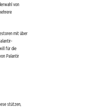
derwahl von
mehrere
estoren mit über
alantir-
ll für die
on Palantir
hese stützen,