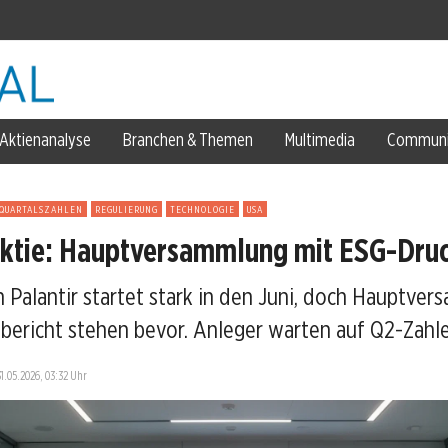
Aktienanalyse
Branchen & Themen
Multimedia
Communi
QUARTALSZAHLEN
REGULIERUNG
TECHNOLOGIE
USA
Aktie: Hauptversammlung mit ESG-Dru
n Palantir startet stark in den Juni, doch Hauptve
spitze
bericht stehen bevor. Anleger warten auf Q2-Zahl
31.05.2026, 03:32 Uhr
rtal