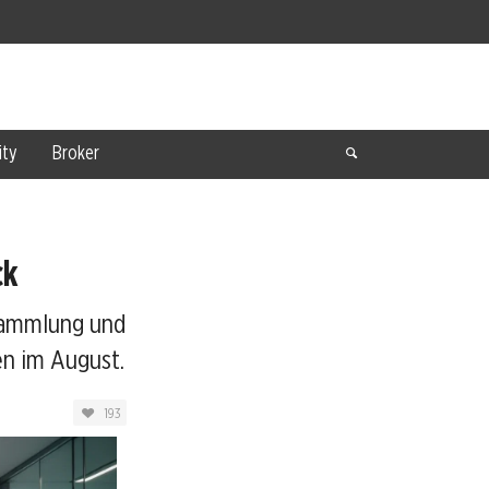
ty
Broker
ck
rsammlung und
en im August.
193