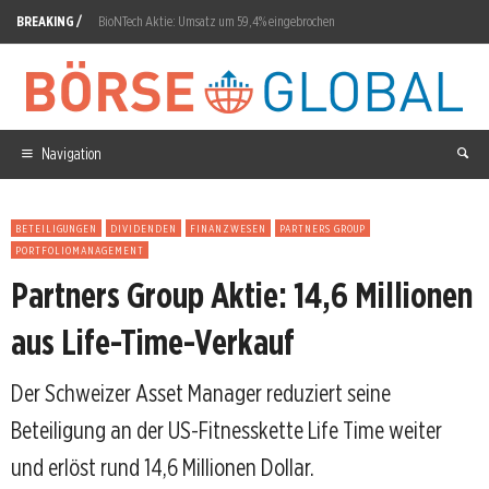
BREAKING /
BioNTech Aktie: Umsatz um 59,4% eingebrochen
Nebius vor der Bilanz: Wird der Absturz zur Bewährungsprobe?
Commerzbank Aktie: EZB prüft UniCredit-Aufstockung
Siemens Energy Aktie: Zuschlag für North Sea Connector 2
Navigation
Rheinmetall Aktie: Erste ATACMS-Umsätze erst 2028
BETEILIGUNGEN
DIVIDENDEN
FINANZWESEN
PARTNERS GROUP
Bayer Aktie: Prognose auf 4,20 bis 4,70 Euro erhöht
PORTFOLIOMANAGEMENT
Partners Group Aktie: 14,6 Millionen
Airbus Aktie: SMBC bestellt 100 Flugzeuge
Atlassian Aktie: 250-Millionen-Dollar-Kauf von Cannon-Brookes
aus Life-Time-Verkauf
Nvidia Aktie: 20 Gigawatt bis Ende 2027
Der Schweizer Asset Manager reduziert seine
Nel ASA Aktie: PA-Series startet kommerzielle Vermarktung
Beteiligung an der US-Fitnesskette Life Time weiter
und erlöst rund 14,6 Millionen Dollar.