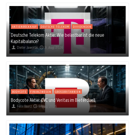
AKTIENRÜCKKAUF
DEUTSCHE TELEKOM
DIVIDENDEN
Deutsche Telekom Aktie: Wie belastbar ist die neue
Kapitalbalance?
Dieter Jaworski
9. Aug. 2026
BODYCOTE
FINANZWESEN
GROSSBRITANNIEN
Bodycote Aktie: CVC und Veritas im Bieterduell
Felix Baarz
9. Aug. 2026