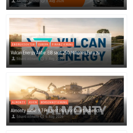
Andreas Sommer
9. Aug. 2026
ENERGIESEKTOR
EUROPA
FINANZIERUNG
Vulcan Energy Aktie: EIB sagt 250 Millionen Euro zu
Eduard Altmann
9. Aug. 2026
ALMONTY
ASIEN
BÖRSENNOTIERUNG
Almonty Aktie: 9,7 Prozent Plus vor Quartalsbericht
Eduard Altmann
9. Aug. 2026