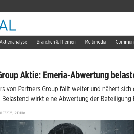
-Miss
Aktienanalyse
Branchen & Themen
Multimedia
Communi
Group Aktie: Emeria-Abwertung belast
rs von Partners Group fällt weiter und nähert sich
k ins Metall flieht
 Belastend wirkt eine Abwertung der Beteiligung 
08.07.2026, 12:19 Uhr
eart gesichert