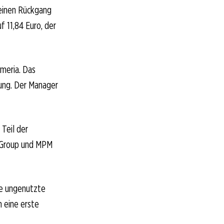
 einen Rückgang
 11,84 Euro, der
meria. Das
ung. Der Manager
Teil der
n Group und MPM
ine ungenutzte
m eine erste