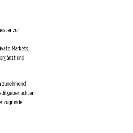
eister zur
ivate Markets.
n ergänzt und
ich zunehmend
reditgeber achten
er zugrunde