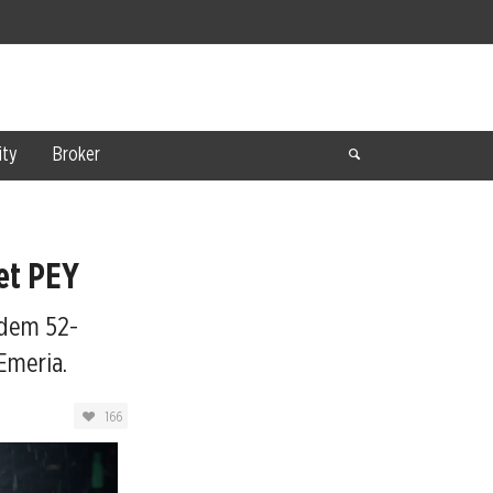
ty
Broker
et PEY
 dem 52-
Emeria.
166