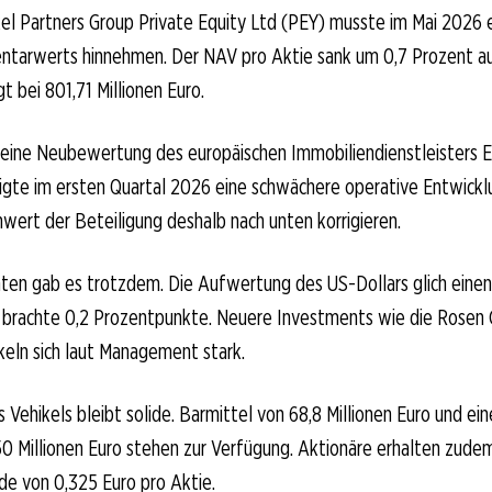
el Partners Group Private Equity Ltd (PEY) musste im Mai 2026
ntarwerts hinnehmen. Der NAV pro Aktie sank um 0,7 Prozent auf
 bei 801,71 Millionen Euro.
eine Neubewertung des europäischen Immobiliendienstleisters E
gte im ersten Quartal 2026 eine schwächere operative Entwickl
ert der Beteiligung deshalb nach unten korrigieren.
hten gab es trotzdem. Die Aufwertung des US-Dollars glich einen 
d brachte 0,2 Prozentpunkte. Neuere Investments wie die Rose
eln sich laut Management stark.
s Vehikels bleibt solide. Barmittel von 68,8 Millionen Euro und e
150 Millionen Euro stehen zur Verfügung. Aktionäre erhalten zude
de von 0,325 Euro pro Aktie.