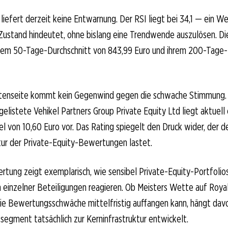
liefert derzeit keine Entwarnung. Der RSI liegt bei 34,1 — ein We
ustand hindeutet, ohne bislang eine Trendwende auszulösen. Die
ihrem 50-Tage-Durchschnitt von 843,99 Euro und ihrem 200-Tage-
tenseite kommt kein Gegenwind gegen die schwache Stimmung. 
elistete Vehikel Partners Group Private Equity Ltd liegt aktuell 
el von 10,60 Euro vor. Das Rating spiegelt den Druck wider, der d
ur der Private-Equity-Bewertungen lastet.
tung zeigt exemplarisch, wie sensibel Private-Equity-Portfolio
einzelner Beteiligungen reagieren. Ob Meisters Wette auf Roya
ie Bewertungsschwäche mittelfristig auffangen kann, hängt davo
tsegment tatsächlich zur Kerninfrastruktur entwickelt.