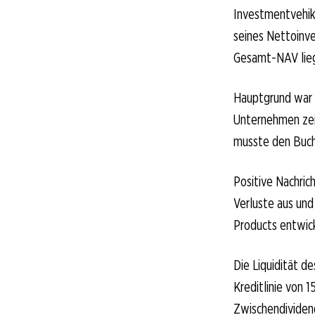
Investmentvehik
seines Nettoinve
Gesamt-NAV liegt
Hauptgrund war 
Unternehmen zei
musste den Buchw
Positive Nachric
Verluste aus un
Products entwick
Die Liquidität de
Kreditlinie von 
Zwischendividen