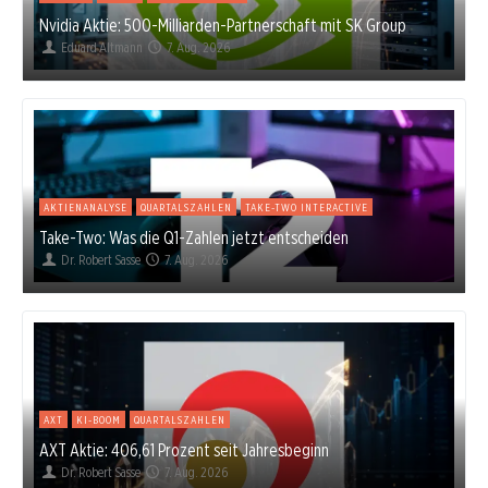
Nvidia Aktie: 500-Milliarden-Partnerschaft mit SK Group
Eduard Altmann
7. Aug. 2026
AKTIENANALYSE
QUARTALSZAHLEN
TAKE-TWO INTERACTIVE
Take-Two: Was die Q1-Zahlen jetzt entscheiden
Dr. Robert Sasse
7. Aug. 2026
AXT
KI-BOOM
QUARTALSZAHLEN
AXT Aktie: 406,61 Prozent seit Jahresbeginn
Dr. Robert Sasse
7. Aug. 2026