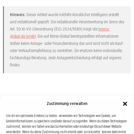
Hinweis:
Dieser Artikel wurde mithilfe Künstlicher Intelligenz erstellt
und redaktionell geprüft. Die redaktionelle Verantwortung im Sinne des
Art. 50 KI-VO (Verordnung (EU) 2024/1689) trägt die
boerse-
global.de GmbH
. Die auf Börse Global bereitgestellten Informationen
stellen keine Anlage- oder Finanzberatung dar und sind nicht als Kauf-
oder Verkaufsempfehlung zu verstehen. Sie ersetzen keine individuelle,
fachkundige Beratung. Jede Anlageentscheidung erfolgt auf eigenes
Risiko.
Zustimmung verwalten
Börse : lokal, international, global
Um dir ein optimales Erlebnis zu bieten, verwenden wir Technologien wie Cookies, um
Geräteinformationen zu speichern und/oder darauf zuzugreifen. Wenn du diesen Technologien
Erfolgreiche Börsengeschäfte bedingen vor allem drei Dinge: Verlässliche Informationen,
zustimmst, können wir Daten wie das Surfverhalten oder eindeutige IDs auf dieser Website
richtige Interpretationen und unabhängige Informationsquellen. Diese drei Bausteine sind
verarbeiten. Wenn du deine Zustimmung nicht erteilst oder zurückziehst, können bestimmte