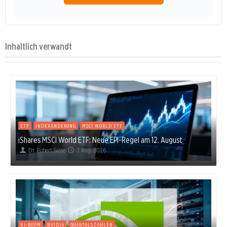
Inhaltlich verwandt
ETF
INDEXÄNDERUNG
MSCI WORLD ETF
iShares MSCI World ETF: Neue EPI-Regel am 12. August
Dr. Robert Sasse
7. Aug. 2026
KI-BOOM
NVIDIA
QUARTALSZAHLEN