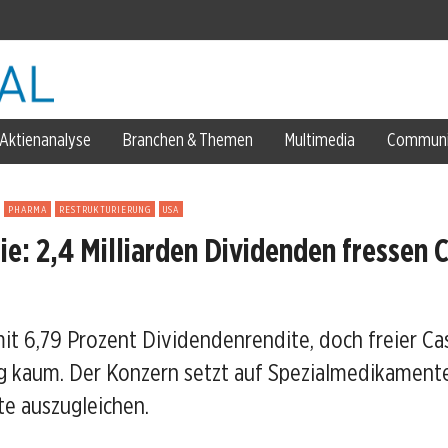
Aktienanalyse
Branchen & Themen
Multimedia
Communi
m Trend
PHARMA
RESTRUKTURIERUNG
USA
den
tie: 2,4 Milliarden Dividenden fressen 
n
 mit 6,79 Prozent Dividendenrendite, doch freier C
 um
 kaum. Der Konzern setzt auf Spezialmedikament
ehoben
te auszugleichen.