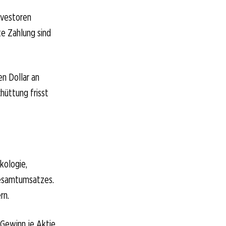
nvestoren
ste Zahlung sind
en Dollar an
chüttung frisst
kologie,
Gesamtumsatzes.
rn.
 Gewinn je Aktie