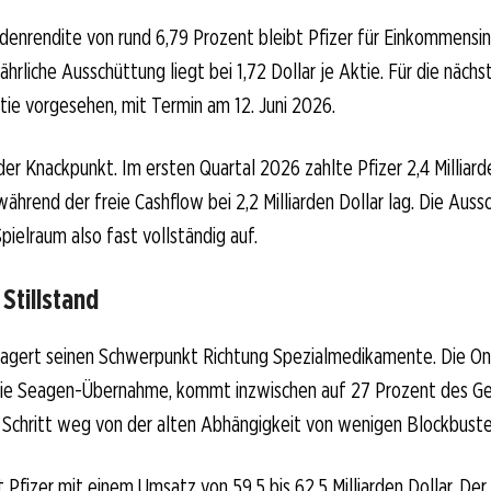
ndenrendite von rund 6,79 Prozent bleibt Pfizer für Einkommensi
jährliche Ausschüttung liegt bei 1,72 Dollar je Aktie. Für die näch
ktie vorgesehen, mit Termin am 12. Juni 2026.
 der Knackpunkt. Im ersten Quartal 2026 zahlte Pfizer 2,4 Milliard
ährend der freie Cashflow bei 2,2 Milliarden Dollar lag. Die Auss
pielraum also fast vollständig auf.
Stillstand
lagert seinen Schwerpunkt Richtung Spezialmedikamente. Die On
die Seagen-Übernahme, kommt inzwischen auf 27 Prozent des 
er Schritt weg von der alten Abhängigkeit von wenigen Blockbuste
 Pfizer mit einem Umsatz von 59,5 bis 62,5 Milliarden Dollar. Der