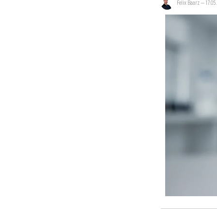
Felix Baarz
—
17.05