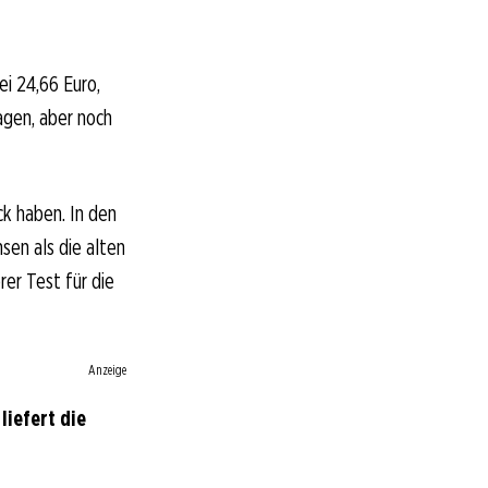
i 24,66 Euro,
agen, aber noch
ck haben. In den
en als die alten
er Test für die
Anzeige
liefert die