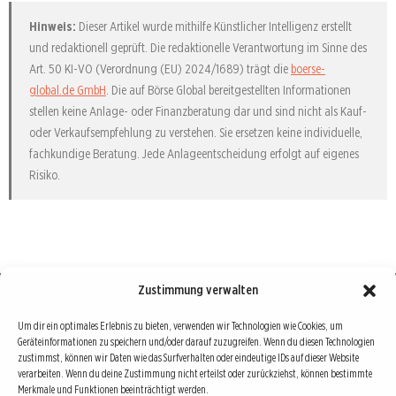
Hinweis:
Dieser Artikel wurde mithilfe Künstlicher Intelligenz erstellt
und redaktionell geprüft. Die redaktionelle Verantwortung im Sinne des
Art. 50 KI-VO (Verordnung (EU) 2024/1689) trägt die
boerse-
global.de GmbH
. Die auf Börse Global bereitgestellten Informationen
stellen keine Anlage- oder Finanzberatung dar und sind nicht als Kauf-
oder Verkaufsempfehlung zu verstehen. Sie ersetzen keine individuelle,
fachkundige Beratung. Jede Anlageentscheidung erfolgt auf eigenes
Risiko.
Zustimmung verwalten
Börse : lokal, international, global
Um dir ein optimales Erlebnis zu bieten, verwenden wir Technologien wie Cookies, um
Geräteinformationen zu speichern und/oder darauf zuzugreifen. Wenn du diesen Technologien
Erfolgreiche Börsengeschäfte bedingen vor allem drei Dinge: Verlässliche Informationen,
zustimmst, können wir Daten wie das Surfverhalten oder eindeutige IDs auf dieser Website
richtige Interpretationen und unabhängige Informationsquellen. Diese drei Bausteine sind
verarbeiten. Wenn du deine Zustimmung nicht erteilst oder zurückziehst, können bestimmte
Merkmale und Funktionen beeinträchtigt werden.
auch die redaktionelle Leitlinie von Börse Global.