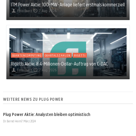
ITM Power Aktie: 100-MW-Anlage liefert erstmals kommerziell
Felix Baarz
7. Aug. 2026
QUANTENCOMPUTING
QUARTALSZAHLEN
RIGETTI
Rigetti Aktie: 8,4-Millionen-Dollar-Auftrag von C-DAC
Felix Baarz
7. Aug. 2026
WEITERE NEWS ZU PLUG POWER
Plug Power Aktie: Analysten bleiben optimistisch
Dr. Bernd Heim
7. März 2024