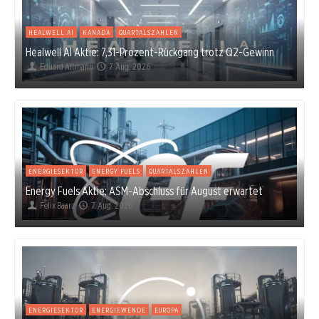
HEALWELL AI
KANADA
QUARTALSZAHLEN
Healwell AI Aktie: 7,31-Prozent-Rückgang trotz Q2-Gewinn
Eduard Altmann
7. Aug. 2026
ENERGIESEKTOR
ENERGY FUELS
QUARTALSZAHLEN
Energy Fuels Aktie: ASM-Abschluss für August erwartet
Felix Baarz
7. Aug. 2026
ENERGIESEKTOR
ENERGIEWENDE
EUROPA