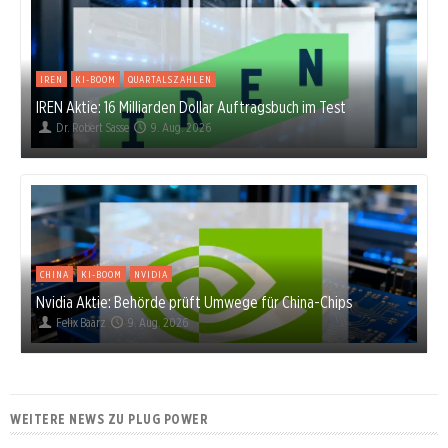
IREN
KI-BOOM
QUARTALSZAHLEN
IREN Aktie: 16 Milliarden Dollar Auftragsbuch im Test
Dr. Robert Sasse
9. Aug. 2026
CHINA
KI-BOOM
NVIDIA
Nvidia Aktie: Behörde prüft Umwege für China-Chips
Felix Baarz
9. Aug. 2026
WEITERE NEWS ZU PLUG POWER