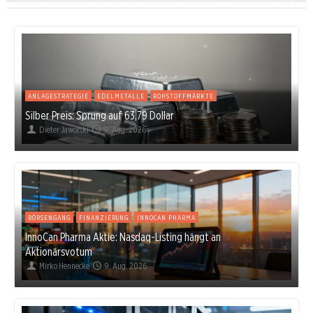
ANLAGESTRATEGIE
EDELMETALLE
ROHSTOFFMÄRKTE
Silber Preis: Sprung auf 63,79 Dollar
Dieter Jaworski
9. Aug. 2026
BÖRSENGANG
FINANZIERUNG
INNOCAN PHARMA
InnoCan Pharma Aktie: Nasdaq-Listing hängt an
Aktionärsvotum
Mirko Hennecke
9. Aug. 2026