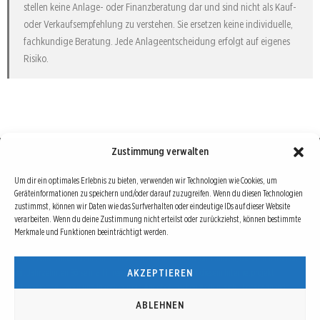
stellen keine Anlage- oder Finanzberatung dar und sind nicht als Kauf-
oder Verkaufsempfehlung zu verstehen. Sie ersetzen keine individuelle,
fachkundige Beratung. Jede Anlageentscheidung erfolgt auf eigenes
Risiko.
Zustimmung verwalten
Börse : lokal, international, global
Um dir ein optimales Erlebnis zu bieten, verwenden wir Technologien wie Cookies, um
Geräteinformationen zu speichern und/oder darauf zuzugreifen. Wenn du diesen Technologien
Erfolgreiche Börsengeschäfte bedingen vor allem drei Dinge: Verlässliche Informationen,
zustimmst, können wir Daten wie das Surfverhalten oder eindeutige IDs auf dieser Website
richtige Interpretationen und unabhängige Informationsquellen. Diese drei Bausteine sind
verarbeiten. Wenn du deine Zustimmung nicht erteilst oder zurückziehst, können bestimmte
Merkmale und Funktionen beeinträchtigt werden.
auch die redaktionelle Leitlinie von Börse Global.
Hinter Börse Global steht ein Team von erfahrenen Finanzjournalisten, die zum Teil schon
AKZEPTIEREN
seit Jahrzehnten Börse in all ihren Facetten leben und mit diesem Internetprojekt
interessierten Lesern und Investoren ein Angebot machen wollen, sich über spannende
Entwicklungen, Tendenzen, Chancen und Risiken von Börsen-Investments zu informieren.
ABLEHNEN