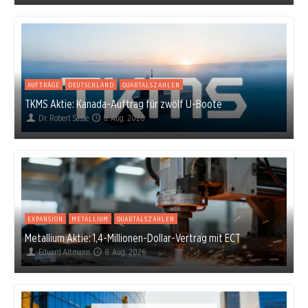
AUFTRÄGE
DEUTSCHLAND
QUARTALSZAHLEN
TKMS Aktie: Kanada-Auftrag für zwölf U-Boote
Dr. Robert Sasse
8. Aug. 2026
EXPANSION
METALLIUM
QUARTALSZAHLEN
Metallium Aktie: 1,4-Millionen-Dollar-Vertrag mit ECT
Eduard Altmann
8. Aug. 2026