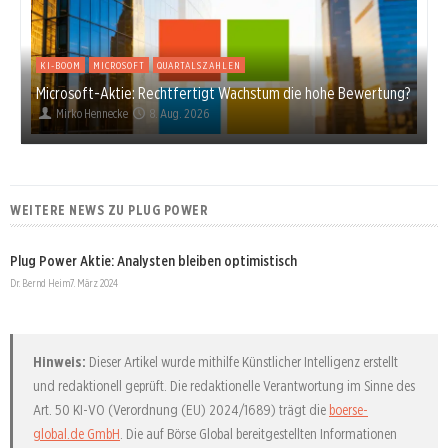
KI-BOOM
MICROSOFT
QUARTALSZAHLEN
Microsoft-Aktie: Rechtfertigt Wachstum die hohe Bewertung?
Mirko Hennecke
8. Aug. 2026
WEITERE NEWS ZU PLUG POWER
Plug Power Aktie: Analysten bleiben optimistisch
Dr. Bernd Heim
7. März 2024
Hinweis:
Dieser Artikel wurde mithilfe Künstlicher Intelligenz erstellt
und redaktionell geprüft. Die redaktionelle Verantwortung im Sinne des
Art. 50 KI-VO (Verordnung (EU) 2024/1689) trägt die
boerse-
global.de GmbH
. Die auf Börse Global bereitgestellten Informationen