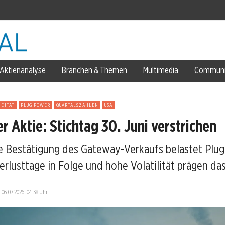
ell
Aktienanalyse
Branchen & Themen
Multimedia
Communi
k ins Metall flieht
IDITÄT
PLUG POWER
QUARTALSZAHLEN
USA
r Aktie: Stichtag 30. Juni verstrichen
eart gesichert
 Bestätigung des Gateway-Verkaufs belastet Plu
erlusttage in Folge und hohe Volatilität prägen das
—
06.07.2026, 04:38 Uhr