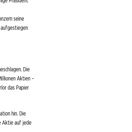
lige Präsident
nzern seine
O aufgestiegen
eschlagen. Die
illionen Aktien –
lor das Papier
tion hin. Die
e Aktie auf jede