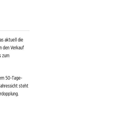
as aktuell die
rn den Verkauf
is zum
hrem 50-Tage-
ahressicht steht
erdopplung.