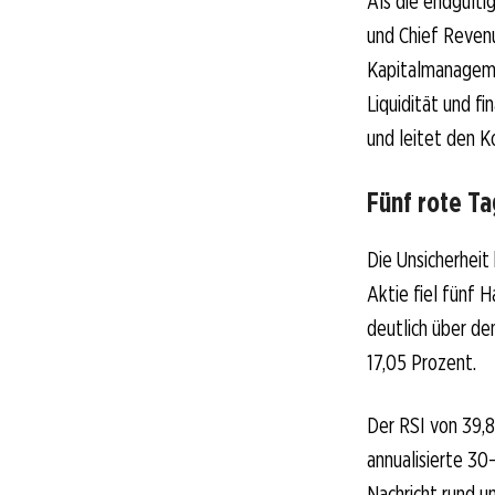
Als die endgülti
und Chief Revenu
Kapitalmanageme
Liquidität und fi
und leitet den K
Fünf rote Ta
Die Unsicherhei
Aktie fiel fünf 
deutlich über de
17,05 Prozent.
Der RSI von 39,8
annualisierte 30-
Nachricht rund 