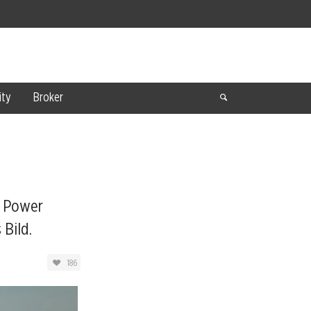
ty
Broker
g Power
 Bild.
186