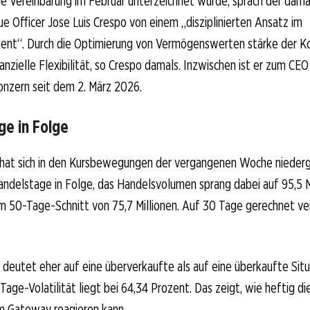
ge Vereinbarung im Februar unterzeichnet wurde, sprach der dama
e Officer Jose Luis Crespo von einem „disziplinierten Ansatz im
nt“. Durch die Optimierung von Vermögenswerten stärke der Ko
nanzielle Flexibilität, so Crespo damals. Inzwischen ist er zum CE
onzern seit dem 2. März 2026.
ge in Folge
t hat sich in den Kursbewegungen der vergangenen Woche niederg
Handelstage in Folge, das Handelsvolumen sprang dabei auf 95,5 M
m 50-Tage-Schnitt von 75,7 Millionen. Auf 30 Tage gerechnet ver
 deutet eher auf eine überverkaufte als auf eine überkaufte Situa
Tage-Volatilität liegt bei 64,34 Prozent. Das zeigt, wie heftig di
um Gateway reagieren kann.