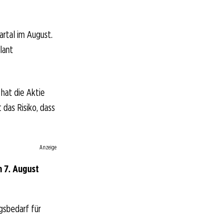
artal im August.
lant
 hat die Aktie
das Risiko, dass
Anzeige
 7. August
gsbedarf für