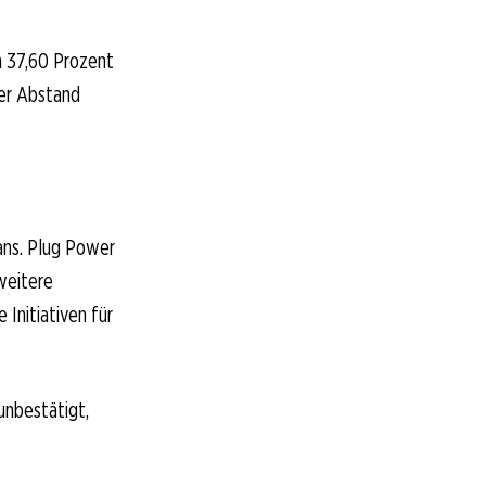
n 37,60 Prozent
der Abstand
ans. Plug Power
 weitere
Initiativen für
unbestätigt,