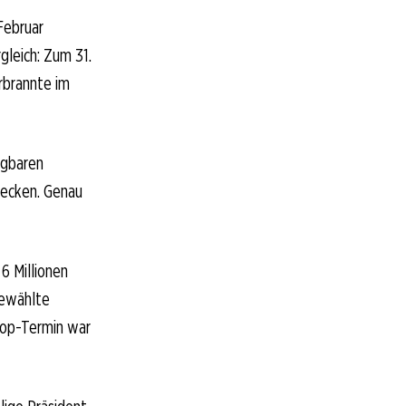
Februar
gleich: Zum 31.
erbrannte im
ügbaren
decken. Genau
6 Millionen
gewählte
top-Termin war