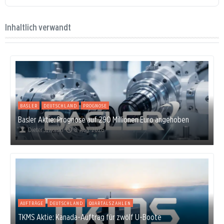
Inhaltlich verwandt
BASLER
DEUTSCHLAND
PROGNOSE
Basler Aktie: Prognose auf 290 Millionen Euro angehoben
Dieter Jaworski
8. Aug. 2026
AUFTRÄGE
DEUTSCHLAND
QUARTALSZAHLEN
TKMS Aktie: Kanada-Auftrag für zwölf U-Boote