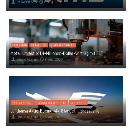
Dr. Robert Sasse
8. Aug. 2026
EXPANSION
METALLIUM
QUARTALSZAHLEN
Metallium Aktie: 1,4-Millionen-Dollar-Vertrag mit ECT
Eduard Altmann
8. Aug. 2026
AKTIENMARKT
FLUGGESELLSCHAFTEN
LUFTFAHRT
Lufthansa Aktie: Boeing 747-8 landet in Brazzaville
Eduard Altmann
8. Aug. 2026