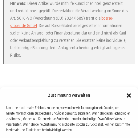
Hinweis:
Dieser Artikel wurde mithilfe Künstlicher Intelligenz erstellt
und redaktionell geprüft. Die redaktionelle Verantwortung im Sinne des
Art. 50 KI-VO (Verordnung (EU) 2024/1689) trägt die
boerse-
global.de GmbH
. Die auf Börse Global bereitgestellten Informationen
stellen keine Anlage- oder Finanzberatung dar und sind nicht als Kauf-
oder Verkaufsempfehlung zu verstehen. Sie ersetzen keine individuelle,
fachkundige Beratung. Jede Anlageentscheidung erfolgt auf eigenes
Risiko.
Zustimmung verwalten
Börse : lokal, international, global
Um dir ein optimales Erlebnis zu bieten, verwenden wir Technologien wie Cookies, um
Geräteinformationen zu speichern und/oder darauf zuzugreifen. Wenn du diesen Technologien
Erfolgreiche Börsengeschäfte bedingen vor allem drei Dinge: Verlässliche Informationen,
zustimmst, können wir Daten wie das Surfverhalten oder eindeutige IDs auf dieser Website
richtige Interpretationen und unabhängige Informationsquellen. Diese drei Bausteine sind
verarbeiten. Wenn du deine Zustimmung nicht erteilst oder zurückziehst, können bestimmte
Merkmale und Funktionen beeinträchtigt werden.
auch die redaktionelle Leitlinie von Börse Global.