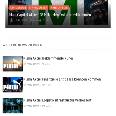
DIVIDENDEN
FINANZWESEN
MAIN CAPITAL
Main Capital Aktie: 1,18 Milliarden Dollar Kreditrahmen
Felix Baarz
6. Aug. 2026
WEITERE NEWS ZU PUMA
Puma Aktie: Beklemmende Ruhe?
Dr. Bernd Heim
7. Feb. 2025
Puma Aktie: Finanzielle Engpässe könnten kommen
Dr. Bernd Heim
29. Jan. 2025
Puma Aktie: Logistikinfrastruktur verbessert
Dr. Bernd Heim
24. Jan. 2025