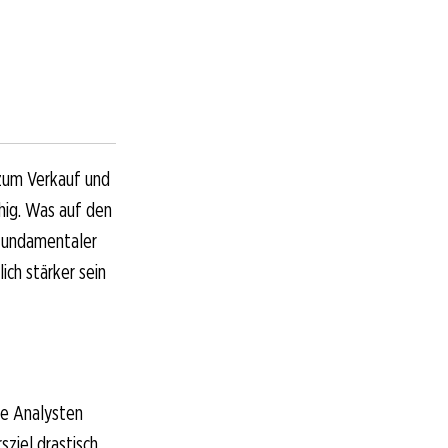
 zum Verkauf und
ähig. Was auf den
 fundamentaler
ch stärker sein
ie Analysten
ziel drastisch