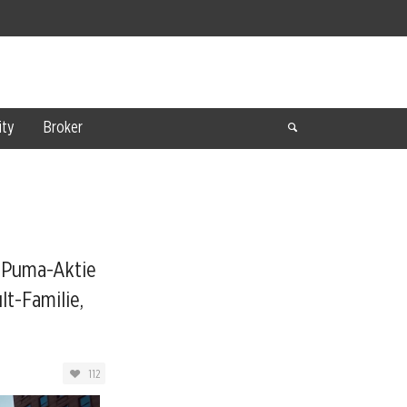
ty
Broker
 Puma-Aktie
t-Familie,
112