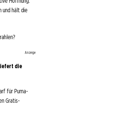
tive Hoffnung.
 und hält die
trahlen?
Anzeige
efert die
arf für Puma-
en Gratis-