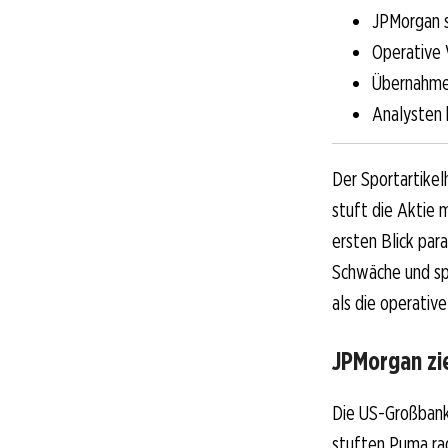
JPMorgan 
Operative 
Übernahmes
Analysten 
Der Sportartikel
stuft die Aktie 
ersten Blick par
Schwäche und spe
als die operative
JPMorgan zie
Die US-Großbank
stuften Puma rad