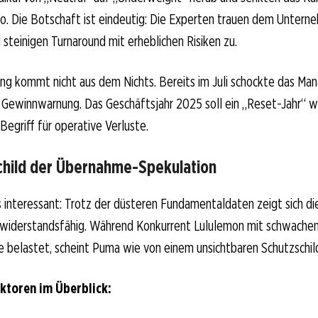
ro. Die Botschaft ist eindeutig: Die Experten trauen dem Untern
 steinigen Turnaround mit erheblichen Risiken zu.
ng kommt nicht aus dem Nichts. Bereits im Juli schockte das M
 Gewinnwarnung. Das Geschäftsjahr 2025 soll ein „Reset-Jahr“ w
Begriff für operative Verluste.
child der Übernahme-Spekulation
s interessant: Trotz der düsteren Fundamentaldaten zeigt sich d
iderstandsfähig. Während Konkurrent Lululemon mit schwachen
 belastet, scheint Puma wie von einem unsichtbaren Schutzschi
aktoren im Überblick: