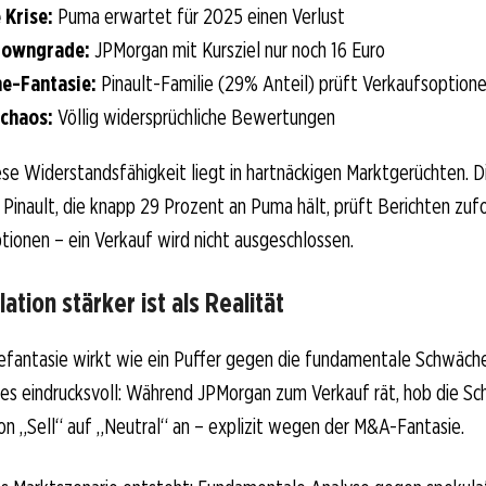
 Krise:
Puma erwartet für 2025 einen Verlust
Downgrade:
JPMorgan mit Kursziel nur noch 16 Euro
e-Fantasie:
Pinault-Familie (29% Anteil) prüft Verkaufsoption
chaos:
Völlig widersprüchliche Bewertungen
ese Widerstandsfähigkeit liegt in hartnäckigen Marktgerüchten. D
e Pinault, die knapp 29 Prozent an Puma hält, prüft Berichten zufo
tionen – ein Verkauf wird nicht ausgeschlossen.
tion stärker ist als Realität
fantasie wirkt wie ein Puffer gegen die fundamentale Schwäch
es eindrucksvoll: Während JPMorgan zum Verkauf rät, hob die Sc
on „Sell“ auf „Neutral“ an – explizit wegen der M&A-Fantasie.