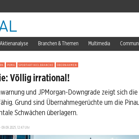
g?
derlande
Aktienanalyse
Branchen & Themen
Multimedia
Communi
h füllen
Mrd. Pfund
PA
PUMA
SPORTARTIKELBRANCHE
ÜBERNAHMEN
rn
: Völlig irrational!
nwarnung und JPMorgan-Downgrade zeigt sich die
ähig. Grund sind Übernahmegerüchte um die Pinaul
arnung
tale Schwächen überlagern.
—
09.09.2025, 12:47 Uhr