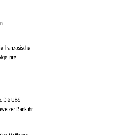
en
ie französische
lge ihre
e. Die UBS
hweizer Bank ihr