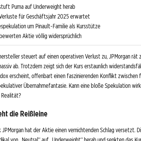
stuft Puma auf Underweight herab
Verluste für Geschäftsjahr 2025 erwartet
pekulation um Pinault-Familie als Kursstütze
bewerten Aktie völlig widersprüchlich
hersteller steuert auf einen operativen Verlust zu, JPMorgan rät
massiv ab. Trotzdem zeigt sich der Kurs erstaunlich widerstandsf
adox erscheint, offenbart einen faszinierenden Konflikt zwischen
kulativer Übernahmefantasie. Kann eine bloße Spekulation wirkli
 Realität?
ht die Reißleine
 JPMorgan hat der Aktie einen vernichtenden Schlag versetzt. D
ikal von „Neutral“ auf „Underweight“ herab und senkten das Kurs