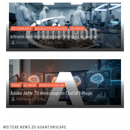
AKTIENMARKT
HALBLEITERINDUSTRIE
INFINEON
Infineon nach dem Kursbeben: Wie geht es weiter?
Eduard Altmann
6. Aug. 2026
ADOBE
KI-BOOM
QUARTALSZAHLEN
Adobe Aktie: 70 Werkzeuge im ChatGPT-Plugin
Felix Baarz
6. Aug. 2026
WEITERE NEWS ZU QUANTUMSCAPE