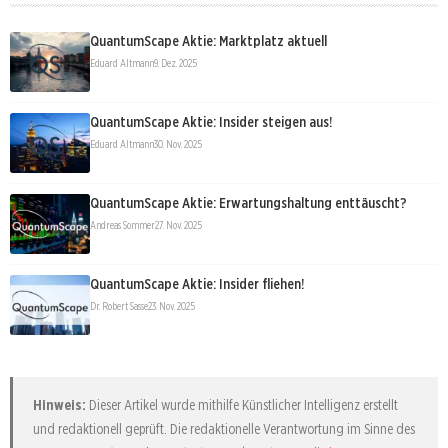
QuantumScape Aktie: Marktplatz aktuell
Eduard Altmann
9. Dez. 2025
QuantumScape Aktie: Insider steigen aus!
Eduard Altmann
30. Nov. 2025
QuantumScape Aktie: Erwartungshaltung enttäuscht?
Andreas Sommer
27. Nov. 2025
QuantumScape Aktie: Insider fliehen!
Dr. Robert Sasse
23. Nov. 2025
Hinweis:
Dieser Artikel wurde mithilfe Künstlicher Intelligenz erstellt
und redaktionell geprüft. Die redaktionelle Verantwortung im Sinne des