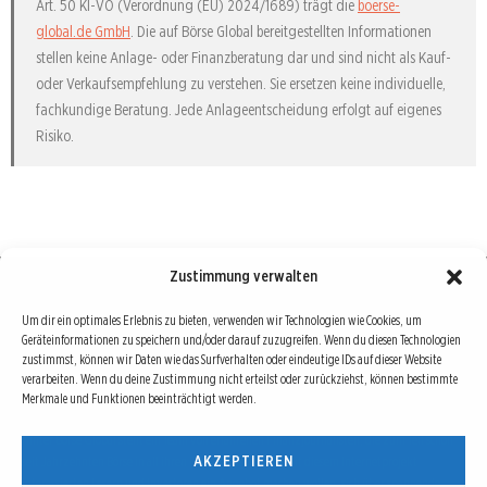
Art. 50 KI-VO (Verordnung (EU) 2024/1689) trägt die
boerse-
global.de GmbH
. Die auf Börse Global bereitgestellten Informationen
stellen keine Anlage- oder Finanzberatung dar und sind nicht als Kauf-
oder Verkaufsempfehlung zu verstehen. Sie ersetzen keine individuelle,
fachkundige Beratung. Jede Anlageentscheidung erfolgt auf eigenes
Risiko.
Zustimmung verwalten
Börse : lokal, international, global
Um dir ein optimales Erlebnis zu bieten, verwenden wir Technologien wie Cookies, um
Geräteinformationen zu speichern und/oder darauf zuzugreifen. Wenn du diesen Technologien
Erfolgreiche Börsengeschäfte bedingen vor allem drei Dinge: Verlässliche Informationen,
zustimmst, können wir Daten wie das Surfverhalten oder eindeutige IDs auf dieser Website
richtige Interpretationen und unabhängige Informationsquellen. Diese drei Bausteine sind
verarbeiten. Wenn du deine Zustimmung nicht erteilst oder zurückziehst, können bestimmte
Merkmale und Funktionen beeinträchtigt werden.
auch die redaktionelle Leitlinie von Börse Global.
Hinter Börse Global steht ein Team von erfahrenen Finanzjournalisten, die zum Teil schon
AKZEPTIEREN
seit Jahrzehnten Börse in all ihren Facetten leben und mit diesem Internetprojekt
interessierten Lesern und Investoren ein Angebot machen wollen, sich über spannende