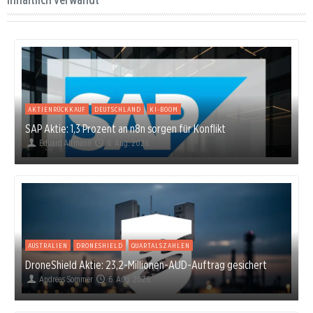
AKTIENRÜCKKAUF
DEUTSCHLAND
KI-BOOM
SAP Aktie: 1,3 Prozent an n8n sorgen für Konflikt
Eduard Altmann
6. Aug. 2026
AUSTRALIEN
DRONESHIELD
QUARTALSZAHLEN
DroneShield Aktie: 23,2-Millionen-AUD-Auftrag gesichert
Andreas Sommer
6. Aug. 2026