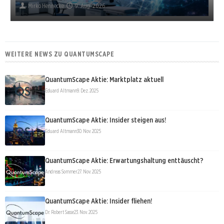
Mirko Hennecke
9. Aug. 2026
WEITERE NEWS ZU QUANTUMSCAPE
QuantumScape Aktie: Marktplatz aktuell
Eduard Altmann
9. Dez. 2025
QuantumScape Aktie: Insider steigen aus!
Eduard Altmann
30. Nov. 2025
QuantumScape Aktie: Erwartungshaltung enttäuscht?
Andreas Sommer
27. Nov. 2025
QuantumScape Aktie: Insider fliehen!
Dr. Robert Sasse
23. Nov. 2025