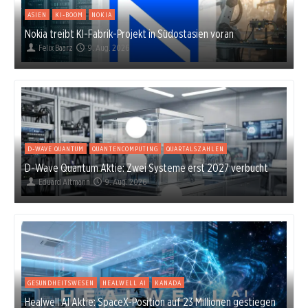
ASIEN
KI-BOOM
NOKIA
Nokia treibt KI-Fabrik-Projekt in Südostasien voran
Felix Baarz
9. Aug. 2026
D-WAVE QUANTUM
QUANTENCOMPUTING
QUARTALSZAHLEN
D-Wave Quantum Aktie: Zwei Systeme erst 2027 verbucht
Eduard Altmann
9. Aug. 2026
GESUNDHEITSWESEN
HEALWELL AI
KANADA
Healwell AI Aktie: SpaceX-Position auf 23 Millionen gestiegen