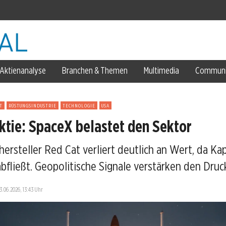
Aktienanalyse
Branchen & Themen
Multimedia
Communi
T
RÜSTUNGSINDUSTRIE
TECHNOLOGIE
USA
ktie: SpaceX belastet den Sektor
Force
rsteller Red Cat verliert deutlich an Wert, da Kap
en stand
bfließt. Geopolitische Signale verstärken den Druc
13.06.2026, 13:43 Uhr
lar