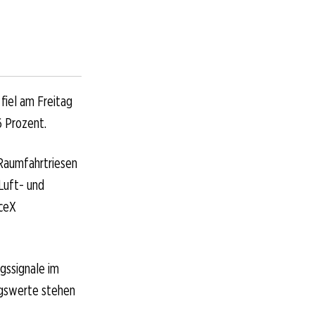
fiel am Freitag
6 Prozent.
Raumfahrtriesen
Luft- und
aceX
gssignale im
ngswerte stehen