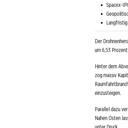
Spacex-IPO
Geopolitis
Langfristi
Der Drohnenherst
um 6,53 Prozent 
Hinter dem Abve
zog massiv Kapi
Raumfahrtbranche
einzusteigen.
Parallel dazu ve
Nahen Osten lass
unter Druck.