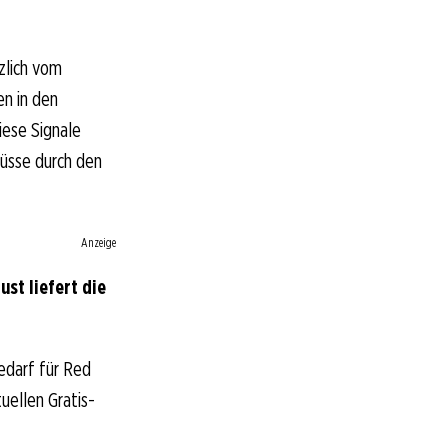
zlich vom
n in den
ese Signale
flüsse durch den
Anzeige
st liefert die
edarf für Red
tuellen Gratis-