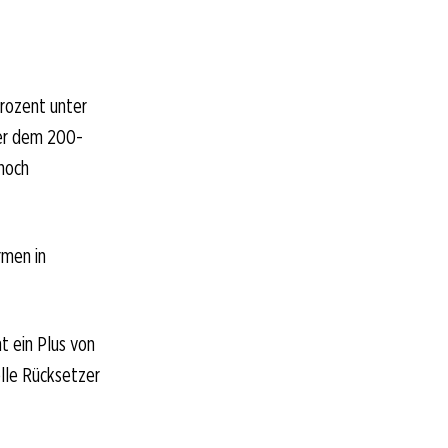
Prozent unter
ber dem 200-
 noch
irmen in
ht ein Plus von
elle Rücksetzer