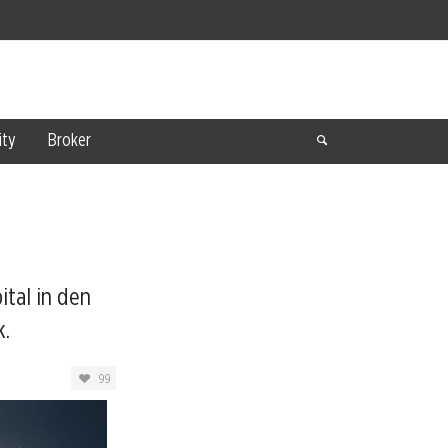
ty
Broker
ital in den
k.
99