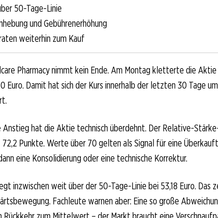
über 50-Tage-Linie
nhebung und Gebührenerhöhung
raten weiterhin zum Kauf
dcare Pharmacy nimmt kein Ende. Am Montag kletterte die Aktie 
0 Euro. Damit hat sich der Kurs innerhalb der letzten 30 Tage um
t.
 Anstieg hat die Aktie technisch überdehnt. Der Relative-Stärke
t 72,2 Punkte. Werte über 70 gelten als Signal für eine Überkauft
dann eine Konsolidierung oder eine technische Korrektur.
iegt inzwischen weit über der 50-Tage-Linie bei 53,18 Euro. Das z
rtsbewegung. Fachleute warnen aber: Eine so große Abweichung
n Rückkehr zum Mittelwert – der Markt braucht eine Verschnaufp