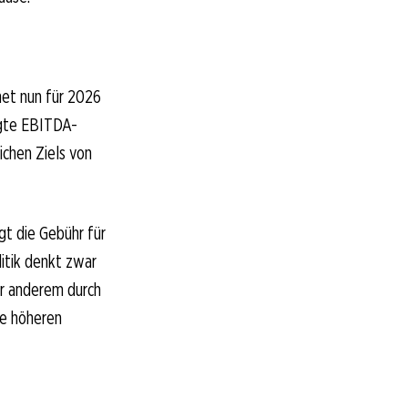
net nun für 2026
igte EBITDA-
ichen Ziels von
gt die Gebühr für
itik denkt zwar
er anderem durch
ie höheren