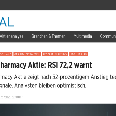
Prozent
Aktienanalyse
Branchen & Themen
Multimedia
Communi
TSCHLAND
GESUNDHEITSWESEN
REDCARE PHARMACY
REGULIERUNG
harmacy Aktie: RSI 72,2 warnt
ell
macy Aktie zeigt nach 52-prozentigem Anstieg te
gnale. Analysten bleiben optimistisch.
ung
07.07.2026, 08:48 Uhr