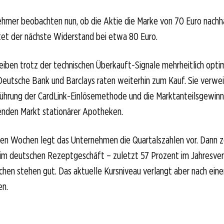
ehmer beobachten nun, ob die Aktie die Marke von 70 Euro nachha
tet der nächste Widerstand bei etwa 80 Euro.
eiben trotz der technischen Überkauft-Signale mehrheitlich optimi
eutsche Bank und Barclays raten weiterhin zum Kauf. Sie verwei
führung der CardLink-Einlösemethode und die Marktanteilsgewinn
nden Markt stationärer Apotheken.
n Wochen legt das Unternehmen die Quartalszahlen vor. Dann zei
m deutschen Rezeptgeschäft – zuletzt 57 Prozent im Jahresvergl
ichen stehen gut. Das aktuelle Kursniveau verlangt aber nach ein
en.