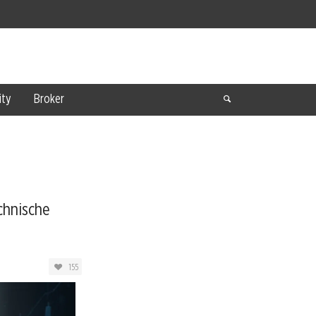
ty
Broker
chnische
155