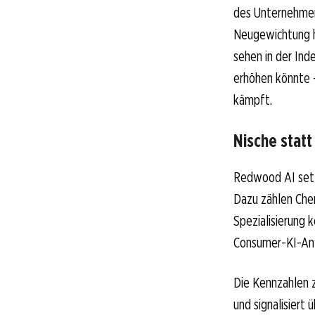
des Unternehmens
Neugewichtung h
sehen in der Ind
erhöhen könnte 
kämpft.
Nische stat
Redwood AI setzt
Dazu zählen Che
Spezialisierung 
Consumer-KI-Anw
Die Kennzahlen z
und signalisiert