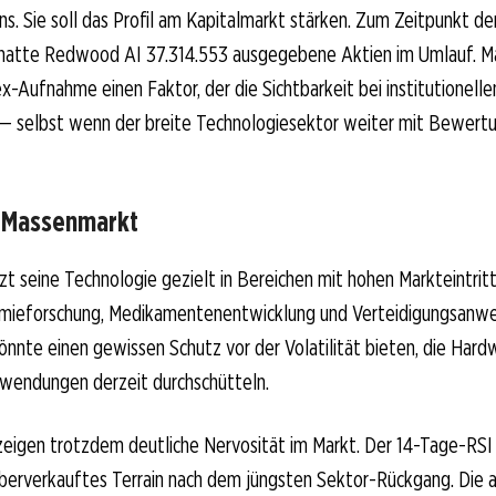
. Sie soll das Profil am Kapitalmarkt stärken. Zum Zeitpunkt der 
atte Redwood AI 37.314.553 ausgegebene Aktien im Umlauf. M
ex-Aufnahme einen Faktor, der die Sichtbarkeit bei institutionell
— selbst wenn der breite Technologiesektor weiter mit Bewert
t Massenmarkt
 seine Technologie gezielt in Bereichen mit hohen Markteintritts
mieforschung, Medikamentenentwicklung und Verteidigungsanw
könnte einen gewissen Schutz vor der Volatilität bieten, die Har
endungen derzeit durchschütteln.
eigen trotzdem deutliche Nervosität im Markt. Der 14-Tage-RSI l
 überverkauftes Terrain nach dem jüngsten Sektor-Rückgang. Die a