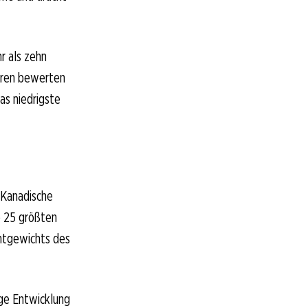
r als zehn
toren bewerten
as niedrigste
 Kanadische
e 25 größten
mtgewichts des
ige Entwicklung