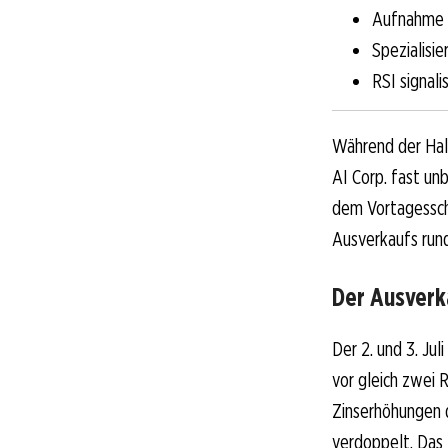
Aufnahme 
Spezialisi
RSI signal
Während der Hal
AI Corp. fast un
dem Vortagesschl
Ausverkaufs run
Der Ausverk
Der 2. und 3. Jul
vor gleich zwei 
Zinserhöhungen d
verdoppelt. Das 