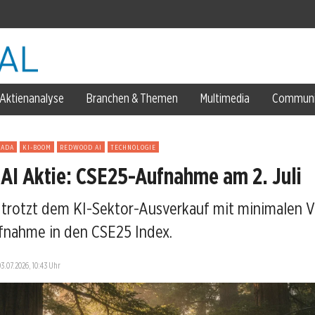
Dollar
Aktienanalyse
Branchen & Themen
Multimedia
Communi
esenkt
NADA
KI-BOOM
REDWOOD AI
TECHNOLOGIE
I Aktie: CSE25-Aufnahme am 2. Juli
rotzt dem KI-Sektor-Ausverkauf mit minimalen V
ufnahme in den CSE25 Index.
03.07.2026, 10:43 Uhr
d-Investitionen