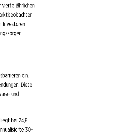
vierteljährlichen
arktbeobachter
en Investoren
ungssorgen
barrieren ein.
endungen. Diese
dware- und
iegt bei 24,8
nnualisierte 30-