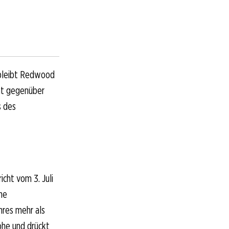
 bleibt Redwood
ent gegenüber
s des
icht vom 3. Juli
he
hres mehr als
öhe und drückt