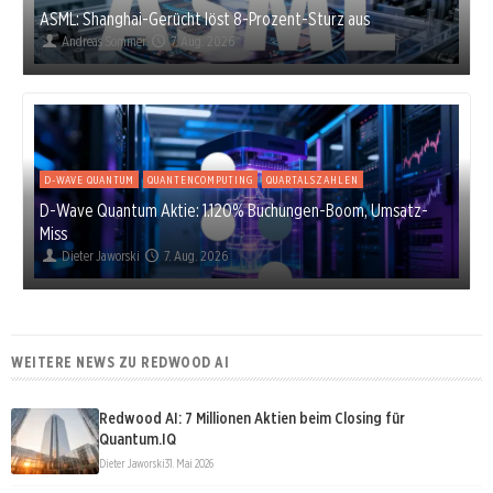
ASML: Shanghai-Gerücht löst 8-Prozent-Sturz aus
Andreas Sommer
7. Aug. 2026
D-WAVE QUANTUM
QUANTENCOMPUTING
QUARTALSZAHLEN
D-Wave Quantum Aktie: 1.120% Buchungen-Boom, Umsatz-
Miss
Dieter Jaworski
7. Aug. 2026
WEITERE NEWS ZU REDWOOD AI
Redwood AI: 7 Millionen Aktien beim Closing für
Quantum.IQ
Dieter Jaworski
31. Mai 2026