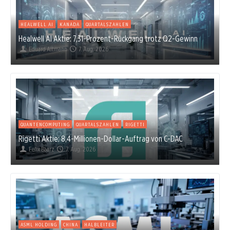
HEALWELL AI
KANADA
QUARTALSZAHLEN
Healwell AI Aktie: 7,31-Prozent-Rückgang trotz Q2-Gewinn
Eduard Altmann
7. Aug. 2026
QUANTENCOMPUTING
QUARTALSZAHLEN
RIGETTI
Rigetti Aktie: 8,4-Millionen-Dollar-Auftrag von C-DAC
Felix Baarz
7. Aug. 2026
ASML HOLDING
CHINA
HALBLEITER