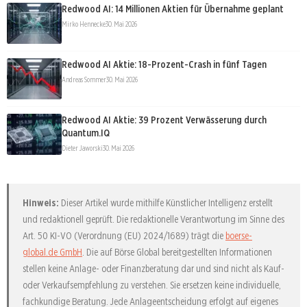
Redwood AI: 14 Millionen Aktien für Übernahme geplant
Mirko Hennecke
30. Mai 2026
Redwood AI Aktie: 18-Prozent-Crash in fünf Tagen
Andreas Sommer
30. Mai 2026
Redwood AI Aktie: 39 Prozent Verwässerung durch
Quantum.IQ
Dieter Jaworski
30. Mai 2026
Hinweis:
Dieser Artikel wurde mithilfe Künstlicher Intelligenz erstellt
und redaktionell geprüft. Die redaktionelle Verantwortung im Sinne des
Art. 50 KI-VO (Verordnung (EU) 2024/1689) trägt die
boerse-
global.de GmbH
. Die auf Börse Global bereitgestellten Informationen
stellen keine Anlage- oder Finanzberatung dar und sind nicht als Kauf-
oder Verkaufsempfehlung zu verstehen. Sie ersetzen keine individuelle,
fachkundige Beratung. Jede Anlageentscheidung erfolgt auf eigenes