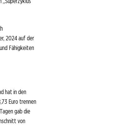
 „Superzyklus
ch
r, 2024 auf der
 und Fähigkeiten
nd hat in den
,73 Euro trennen
 Tagen gab die
hschnitt von