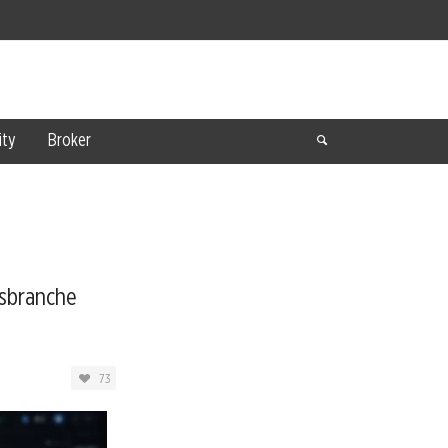
ty
Broker
gsbranche
73