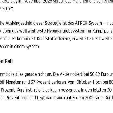
arkets Day im November 2025 sprach das Management von einem
sektor“.
che Aushängeschild dieser Strategie ist das ATREX-System — na
aben das weltweit erste Hybridantriebssystem für Kampfpanze
stellt. Es kombiniert Kraftstoffeffizienz, erweiterte Reichweite
ahren in einem System.
n Fall
mt das alles gerade nicht an. Die Aktie notiert bei 50,62 Euro u
lf Monaten rund 37 Prozent verloren. Vom Oktober-Hoch bei 88
 Prozent. Kurzfristig sieht es kaum besser aus: In den letzten 30
eun Prozent nach und liegt damit auch unter dem 200-Tage-Durc