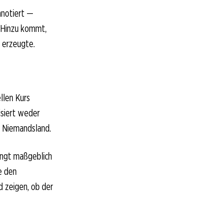
nnotiert —
 Hinzu kommt,
k erzeugte.
llen Kurs
isiert weder
t Niemandsland.
ängt maßgeblich
e den
d zeigen, ob der