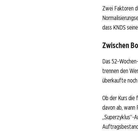
Zwei Faktoren dü
Normalisierungs
dass KNDS seinen
Zwischen B
Das 52-Wochen-Ti
trennen den Wert
überkaufte noch 
Ob der Kurs die
davon ab, wann 
„Superzyklus“-An
Auftragsbestand 