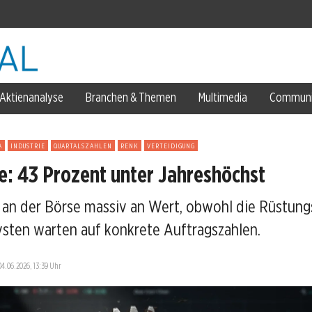
Aktienanalyse
Branchen & Themen
Multimedia
Communi
m Trend
A
INDUSTRIE
QUARTALSZAHLEN
RENK
VERTEIDIGUNG
den
e: 43 Prozent unter Jahreshöchst
t an der Börse massiv an Wert, obwohl die Rüstun
n
sten warten auf konkrete Auftragszahlen.
 um
ehoben
04.06.2026, 13:39 Uhr