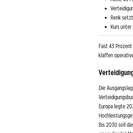
Verteidigu
Renk setzt
Kurs unter
Fast 43 Prozent
klaffen operativ
Verteidigun
Die Ausgangslage
Verteidigungsbu
Europa legte 202
Hochleistungsget
Bis 2030 soll d