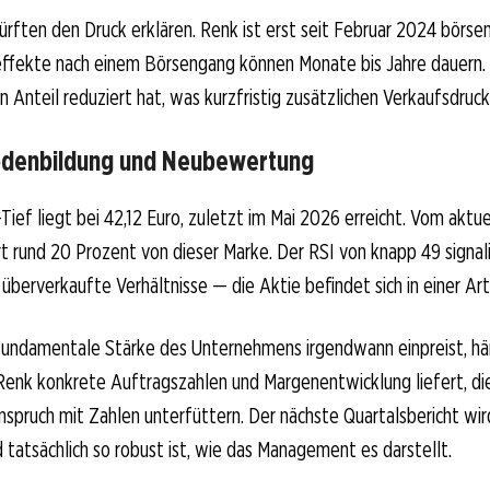
rften den Druck erklären. Renk ist erst seit Februar 2024 börse
effekte nach einem Börsengang können Monate bis Jahre dauern.
 Anteil reduziert hat, was kurzfristig zusätzlichen Verkaufsdruc
odenbildung und Neubewertung
ef liegt bei 42,12 Euro, zuletzt im Mai 2026 erreicht. Vom aktue
 rund 20 Prozent von dieser Marke. Der RSI von knapp 49 signal
überverkaufte Verhältnisse — die Aktie befindet sich in einer Ar
 fundamentale Stärke des Unternehmens irgendwann einpreist, h
Renk konkrete Auftragszahlen und Margenentwicklung liefert, di
spruch mit Zahlen unterfüttern. Der nächste Quartalsbericht wir
tatsächlich so robust ist, wie das Management es darstellt.