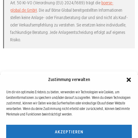
Art. 50 KI-VO (Verordnung (EU) 2024/1689) trägt die
boerse-
global.de GmbH
. Die auf Börse Global bereitgestellten Informationen
stellen keine Anlage- oder Finanzberatung dar und sind nicht als Kauf-
oder Verkaufsempfehlung zu verstehen. Sie ersetzen keine individuelle,
fachkundige Beratung. Jede Anlageentscheidung erfolgt auf eigenes
Risiko.
Zustimmung verwalten
Börse : lokal, international, global
Um dir ein optimales Erlebnis zu bieten, verwenden wir Technologien wie Cookies, um
Geräteinformationen zu speichern und/oder darauf zuzugreifen. Wenn du diesen Technologien
Erfolgreiche Börsengeschäfte bedingen vor allem drei Dinge: Verlässliche Informationen,
zustimmst, können wir Daten wie das Surfverhalten oder eindeutige IDs auf dieser Website
richtige Interpretationen und unabhängige Informationsquellen. Diese drei Bausteine sind
verarbeiten. Wenn du deine Zustimmung nicht erteilst oder zurückziehst, können bestimmte
Merkmale und Funktionen beeinträchtigt werden.
auch die redaktionelle Leitlinie von Börse Global.
Hinter Börse Global steht ein Team von erfahrenen Finanzjournalisten, die zum Teil schon
AKZEPTIEREN
seit Jahrzehnten Börse in all ihren Facetten leben und mit diesem Internetprojekt