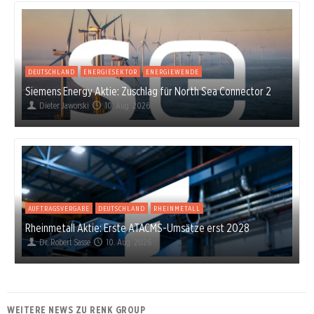
DEUTSCHLAND
ENERGIESEKTOR
ENERGIEWENDE
Siemens Energy Aktie: Zuschlag für North Sea Connector 2
Dieter Jaworski
10. Aug. 2026
AUFTRAGSVERGABE
DEUTSCHLAND
RHEINMETALL
Rheinmetall Aktie: Erste ATACMS-Umsätze erst 2028
Dr. Robert Sasse
10. Aug. 2026
WEITERE NEWS ZU RENK GROUP