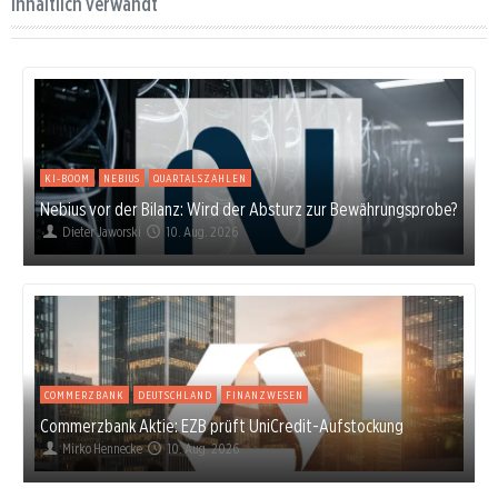
Inhaltlich verwandt
KI-BOOM
NEBIUS
QUARTALSZAHLEN
Nebius vor der Bilanz: Wird der Absturz zur Bewährungsprobe?
Dieter Jaworski
10. Aug. 2026
COMMERZBANK
DEUTSCHLAND
FINANZWESEN
Commerzbank Aktie: EZB prüft UniCredit-Aufstockung
Mirko Hennecke
10. Aug. 2026