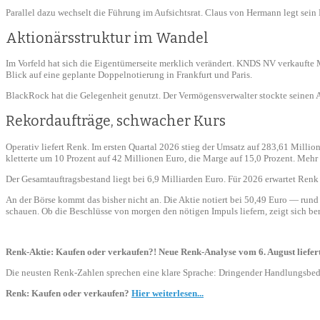
Parallel dazu wechselt die Führung im Aufsichtsrat. Claus von Hermann legt sei
Aktionärsstruktur im Wandel
Im Vorfeld hat sich die Eigentümerseite merklich verändert. KNDS NV verkaufte 
Blick auf eine geplante Doppelnotierung in Frankfurt und Paris.
BlackRock hat die Gelegenheit genutzt. Der Vermögensverwalter stockte seinen An
Rekordaufträge, schwacher Kurs
Operativ liefert Renk. Im ersten Quartal 2026 stieg der Umsatz auf 283,61 Millio
kletterte um 10 Prozent auf 42 Millionen Euro, die Marge auf 15,0 Prozent. Mehr
Der Gesamtauftragsbestand liegt bei 6,9 Milliarden Euro. Für 2026 erwartet Renk
An der Börse kommt das bisher nicht an. Die Aktie notiert bei 50,49 Euro — ru
schauen. Ob die Beschlüsse von morgen den nötigen Impuls liefern, zeigt sich b
Renk-Aktie: Kaufen oder verkaufen?! Neue Renk-Analyse vom 6. August liefert
Die neusten Renk-Zahlen sprechen eine klare Sprache: Dringender Handlungsbedarf 
Renk: Kaufen oder verkaufen?
Hier weiterlesen...