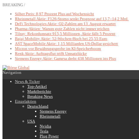
BREAKING /
Silber Preis: 8,97 Prozent Plus auf Wochensicht
Rheinmetall Aktie: F126-Storno senkt Prognose auf 13,7–14,2 Mrd.
DeFi Technologies Aktie: Q2-Zahlen am 13. August erwartet
Pharma-Aktien: Warum gute Zahlen nicht immer reichen
Tilray: Rekordumsatz 915,5 Millionen, Aktie fällt 5 Prozent
Bajaj Mobility Aktie: 52-Wochen-Hoch bei 25,55 Euro
AST SpaceMobile Aktie: 1,15 Milliarden US-Dollar gesichert
Micron vor Bewährungsprobe im KI-Speicherboom
Renk Aktie: Auftragsflut trifft Umsatzlücke
Siemens Energy Aktie: Gamesa dreht 438 Millionen ins Plus
Navigation
News & Ticker
Top-Artikel
Marktberichte
Breaking News
Einzelaktien
Deutschland
Siemens Energy
Rheinmetall
USA
Nvidia
Tesla
Plug Power