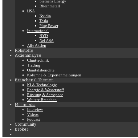
Siemens Energy
Rheinmetall
USA
Nvidia
Tesla
Plug Power
International
BYD
Nel ASA
Alle Aktien
Rohstoffe
Aktienanalyse
Charttechnik
Trading
Quartalsberichte
Kolumne & Expertenmeinungen
Branchen & Themen
KI & Technologie
Energie & Wasserstoff
Rüstung & Aerospace
Weitere Branchen
Multimedia
Interview
Videos
Podcast
Community
Broker