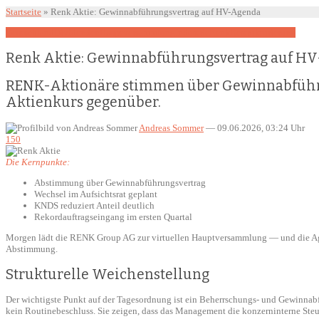
Startseite
»
Renk Aktie: Gewinnabführungsvertrag auf HV-Agenda
Deutschland
Dividenden
Hauptversammlung
Industrie
Renk
Restrukturierung
Renk Aktie: Gewinnabführungsvertrag auf H
RENK-Aktionäre stimmen über Gewinnabführun
Aktienkurs gegenüber.
Andreas Sommer
—
09.06.2026, 03:24 Uhr
150
Die Kernpunkte:
Abstimmung über Gewinnabführungsvertrag
Wechsel im Aufsichtsrat geplant
KNDS reduziert Anteil deutlich
Rekordauftragseingang im ersten Quartal
Morgen lädt die RENK Group AG zur virtuellen Hauptversammlung — und die Agen
Abstimmung.
Strukturelle Weichenstellung
Der wichtigste Punkt auf der Tagesordnung ist ein Beherrschungs- und Gewinnab
kein Routinebeschluss. Sie zeigen, dass das Management die konzerninterne Steu