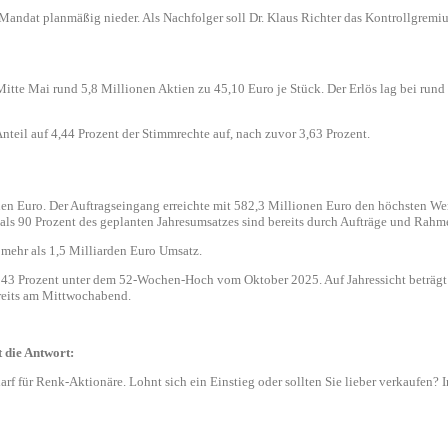
n Mandat planmäßig nieder. Als Nachfolger soll Dr. Klaus Richter das Kontrollgre
Mitte Mai rund 5,8 Millionen Aktien zu 45,10 Euro je Stück. Der Erlös lag bei run
teil auf 4,44 Prozent der Stimmrechte auf, nach zuvor 3,63 Prozent.
nen Euro. Der Auftragseingang erreichte mit 582,3 Millionen Euro den höchsten Wer
 als 90 Prozent des geplanten Jahresumsatzes sind bereits durch Aufträge und Rah
 mehr als 1,5 Milliarden Euro Umsatz.
nd 43 Prozent unter dem 52-Wochen-Hoch vom Oktober 2025. Auf Jahressicht beträg
ereits am Mittwochabend.
 die Antwort:
für Renk-Aktionäre. Lohnt sich ein Einstieg oder sollten Sie lieber verkaufen? In 