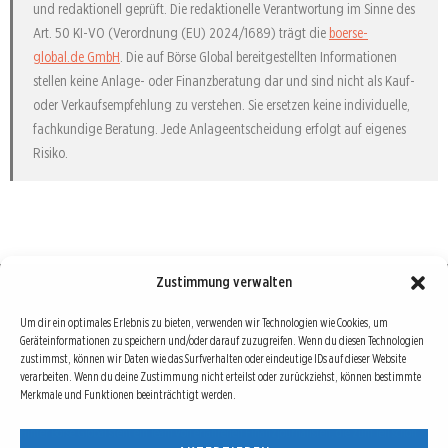
und redaktionell geprüft. Die redaktionelle Verantwortung im Sinne des
Art. 50 KI-VO (Verordnung (EU) 2024/1689) trägt die
boerse-
global.de GmbH
. Die auf Börse Global bereitgestellten Informationen
stellen keine Anlage- oder Finanzberatung dar und sind nicht als Kauf-
oder Verkaufsempfehlung zu verstehen. Sie ersetzen keine individuelle,
fachkundige Beratung. Jede Anlageentscheidung erfolgt auf eigenes
Risiko.
Zustimmung verwalten
Börse : lokal, international, global
Um dir ein optimales Erlebnis zu bieten, verwenden wir Technologien wie Cookies, um
Geräteinformationen zu speichern und/oder darauf zuzugreifen. Wenn du diesen Technologien
Erfolgreiche Börsengeschäfte bedingen vor allem drei Dinge: Verlässliche Informationen,
zustimmst, können wir Daten wie das Surfverhalten oder eindeutige IDs auf dieser Website
richtige Interpretationen und unabhängige Informationsquellen. Diese drei Bausteine sind
verarbeiten. Wenn du deine Zustimmung nicht erteilst oder zurückziehst, können bestimmte
Merkmale und Funktionen beeinträchtigt werden.
auch die redaktionelle Leitlinie von Börse Global.
Hinter Börse Global steht ein Team von erfahrenen Finanzjournalisten, die zum Teil schon