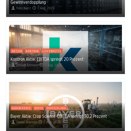
Gewinnverdopplung
Felix Baarz
7. Aug. 2026
AKTIEN
KONTRON
LIEFERKETTE
Kontron Aktie: EBITDA springt 20 Prozent
Eduard Altmann
7. Aug. 2026
AGRARCHEMIE
BAYER
DEUTSCHLAND
Bayer Aktie: Crop Science-EBITDA springt 30,2 Prozent
Dieter Jaworski
7. Aug. 2026