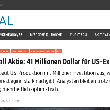
lar
Aktienanalyse
Branchen & Themen
Multimedia
Communi
ZAHLEN
RHEINMETALL
RÜSTUNGSINDUSTRIE
USA
ll Aktie: 41 Millionen Dollar für US-E
baut US-Produktion mit Millioneninvestition aus, 
Force
hresbeginn stark nachgibt. Analysten bleiben trotz 
en stand
 mehrheitlich optimistisch.
03.06.2026, 14:27 Uhr