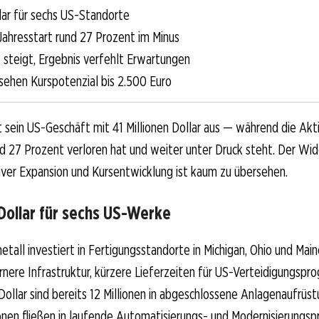
llar für sechs US-Standorte
 Jahresstart rund 27 Prozent im Minus
steigt, Ergebnis verfehlt Erwartungen
sehen Kurspotenzial bis 2.500 Euro
 sein US-Geschäft mit 41 Millionen Dollar aus — während die Akti
d 27 Prozent verloren hat und weiter unter Druck steht. Der Wid
ver Expansion und Kursentwicklung ist kaum zu übersehen.
 Dollar für sechs US-Werke
tall investiert in Fertigungsstandorte in Michigan, Ohio und Main
nere Infrastruktur, kürzere Lieferzeiten für US-Verteidigungsp
 Dollar sind bereits 12 Millionen in abgeschlossene Anlagenaufrüs
onen fließen in laufende Automatisierungs- und Modernisierungs