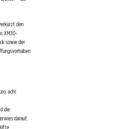
verkürzt den
das XM30-
uck sowie der
ffungsvorhaben
uro, acht
n
d die
erwies darauf,
älfte