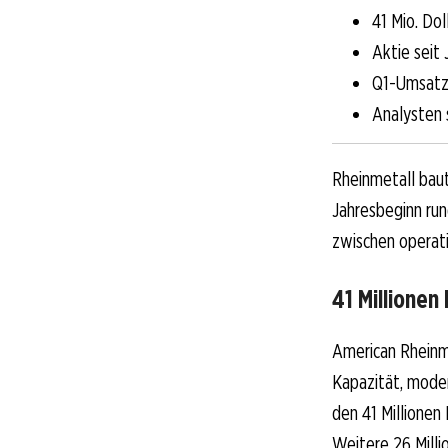
41 Mio. Do
Aktie seit
Q1-Umsatz 
Analysten 
Rheinmetall baut
Jahresbeginn run
zwischen operati
41 Millionen
American Rheinme
Kapazität, moder
den 41 Millionen
Weitere 26 Milli