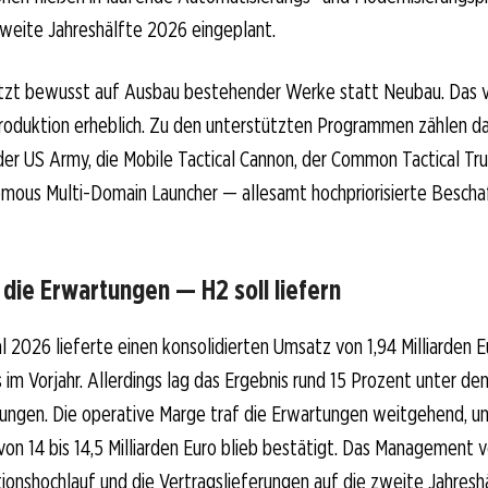
 zweite Jahreshälfte 2026 eingeplant.
etzt bewusst auf Ausbau bestehender Werke statt Neubau. Das 
roduktion erheblich. Zu den unterstützten Programmen zählen 
r US Army, die Mobile Tactical Cannon, der Common Tactical Tr
us Multi-Domain Launcher — allesamt hochpriorisierte Bescha
 die Erwartungen — H2 soll liefern
l 2026 lieferte einen konsolidierten Umsatz von 1,94 Milliarden E
 im Vorjahr. Allerdings lag das Ergebnis rund 15 Prozent unter de
ungen. Die operative Marge traf die Erwartungen weitgehend, un
on 14 bis 14,5 Milliarden Euro blieb bestätigt. Das Management v
ionshochlauf und die Vertragslieferungen auf die zweite Jahresh