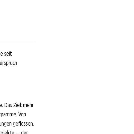
e seit
erspruch
e. Das Ziel: mehr
rogramme. Von
tungen geflossen.
projekte — der