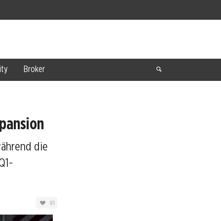
ty
Broker
xpansion
während die
Q1-
91