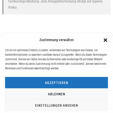
fachkundige Beratung. Jede Anlageentscheidung erfolgt auf eigenes
Risiko.
Zustimmung verwalten
Börse : lokal, international, global
Um dir ein optimales Erlebnis zu bieten, verwenden wir Technologien wie Cookies, um
Geräteinformationen zu speichern und/oder darauf zuzugreifen. Wenn du diesen Technologien
Erfolgreiche Börsengeschäfte bedingen vor allem drei Dinge: Verlässliche Informationen,
zustimmst, können wir Daten wie das Surfverhalten oder eindeutige IDs auf dieser Website
richtige Interpretationen und unabhängige Informationsquellen. Diese drei Bausteine sind
verarbeiten. Wenn du deine Zustimmung nicht erteilst oder zurückziehst, können bestimmte
Merkmale und Funktionen beeinträchtigt werden.
auch die redaktionelle Leitlinie von Börse Global.
Hinter Börse Global steht ein Team von erfahrenen Finanzjournalisten, die zum Teil schon
AKZEPTIEREN
seit Jahrzehnten Börse in all ihren Facetten leben und mit diesem Internetprojekt
interessierten Lesern und Investoren ein Angebot machen wollen, sich über spannende
Entwicklungen, Tendenzen, Chancen und Risiken von Börsen-Investments zu informieren.
ABLEHNEN
EINSTELLUNGEN ANSEHEN
© Copyright 2016 - 2026 | Börse Global