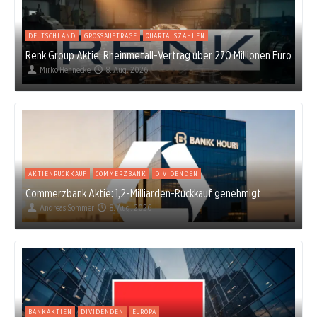
DEUTSCHLAND
GROSSAUFTRÄGE
QUARTALSZAHLEN
Renk Group Aktie: Rheinmetall-Vertrag über 270 Millionen Euro
Mirko Hennecke
8. Aug. 2026
AKTIENRÜCKKAUF
COMMERZBANK
DIVIDENDEN
Commerzbank Aktie: 1,2-Milliarden-Rückkauf genehmigt
Andreas Sommer
8. Aug. 2026
BANKAKTIEN
DIVIDENDEN
EUROPA